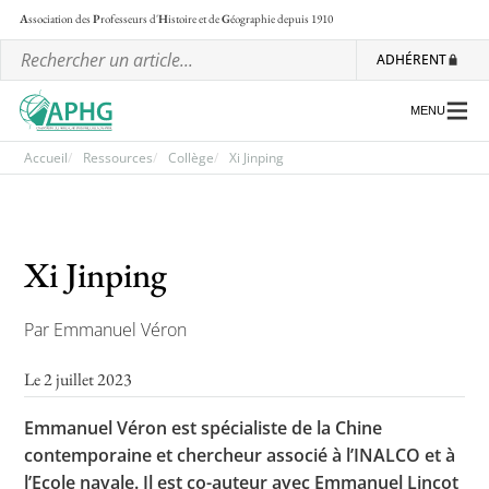
A
ssociation des
P
rofesseurs d'
H
istoire et de
G
éographie
depuis 1910
ADHÉRENT
MENU
Accueil
Ressources
Collège
Xi Jinping
L’association
Xi Jinping
Les régionales
Les ateliers nationaux
Par Emmanuel Véron
Communiqués et motions
Le 2 juillet 2023
Lettre d’information de l’APHG
Emmanuel Véron est spécialiste de la Chine
L’APHG dans la presse
contemporaine et chercheur associé à l’INALCO et à
l’Ecole navale. Il est co-auteur avec Emmanuel Lincot