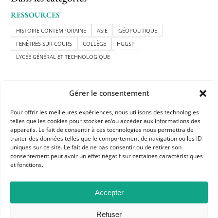
RESSOURCES
HISTOIRE CONTEMPORAINE
ASIE
GÉOPOLITIQUE
FENÊTRES SUR COURS
COLLÈGE
HGGSP
LYCÉE GÉNÉRAL ET TECHNOLOGIQUE
Gérer le consentement
Pour offrir les meilleures expériences, nous utilisons des technologies
telles que les cookies pour stocker et/ou accéder aux informations des
APHG
appareils. Le fait de consentir à ces technologies nous permettra de
traiter des données telles que le comportement de navigation ou les ID
Association des professeurs d'histoire et géographie
uniques sur ce site. Le fait de ne pas consentir ou de retirer son
consentement peut avoir un effet négatif sur certaines caractéristiques
+ 33 0(1) 42 33 62 37
et fonctions.
BP 6541 – 75065 Paris Cedex 02
Accepter
CONTACTEZ-NOUS
Refuser