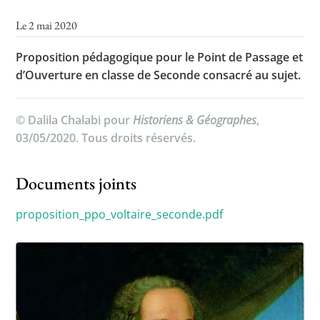
Le 2 mai 2020
Proposition pédagogique pour le Point de Passage et
Toutes les actualités
d’Ouverture en classe de Seconde consacré au sujet.
Les rendez-vous de l’APHG
Concours de recrutement
© Dalila Chalabi pour
Historiens & Géographes
,
03/05/2020. Tous droits réservés.
Concours scolaires
Conférences, tables rondes
Documents joints
Critique d’ouvrages publiés
proposition_ppo_voltaire_seconde.pdf
Culture