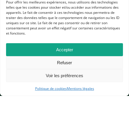
Pour offrir les meilleures expériences, nous utilisons des technologies
RESSOURCES
telles que les cookies pour stocker et/ou accéder aux informations des
appareils. Le fait de consentir à ces technologies nous permettra de
TEMPS MODERNES
LYCÉE GÉNÉRAL ET TECHNOLOGIQUE
traiter des données telles que le comportement de navigation ou les ID
uniques sur ce site. Le fait de ne pas consentir ou de retirer son
consentement peut avoir un effet négatif sur certaines caractéristiques
et fonctions.
Accepter
APHG
Refuser
Association des professeurs d'histoire et géographie
Voir les préférences
+ 33 0(1) 42 33 62 37
Politique de cookies
Mentions légales
BP 6541 – 75065 Paris Cedex 02
CONTACTEZ-NOUS
MENTIONS LÉGALES