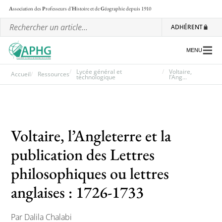
A
ssociation des
P
rofesseurs d'
H
istoire et de
G
éographie
depuis 1910
ADHÉRENT
MENU
Lycée général et
Voltaire,
Accueil
Ressources
technologique
l’Ang...
L’association
Les régionales
Voltaire, l’Angleterre et la
Les ateliers nationaux
publication des Lettres
Communiqués et motions
philosophiques ou lettres
Lettre d’information de l’APHG
anglaises : 1726-1733
L’APHG dans la presse
Par Dalila Chalabi