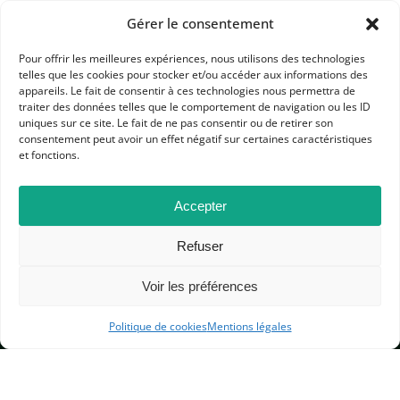
Gérer le consentement
Pour offrir les meilleures expériences, nous utilisons des technologies
telles que les cookies pour stocker et/ou accéder aux informations des
appareils. Le fait de consentir à ces technologies nous permettra de
traiter des données telles que le comportement de navigation ou les ID
uniques sur ce site. Le fait de ne pas consentir ou de retirer son
consentement peut avoir un effet négatif sur certaines caractéristiques
APHG
et fonctions.
Association des professeurs d'histoire et géographie
Accepter
+ 33 0(1) 42 33 62 37
Refuser
BP 6541 – 75065 Paris Cedex 02
Voir les préférences
CONTACTEZ-NOUS
Politique de cookies
Mentions légales
MENTIONS LÉGALES
GESTION DES COOKIES