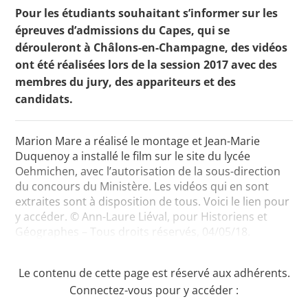
Pour les étudiants souhaitant s’informer sur les
épreuves d’admissions du Capes, qui se
dérouleront à Châlons-en-Champagne, des vidéos
Toutes les actualités
ont été réalisées lors de la session 2017 avec des
membres du jury, des appariteurs et des
Les rendez-vous de l’APHG
candidats.
Concours de recrutement
Concours scolaires
Marion Mare a réalisé le montage et Jean-Marie
Duquenoy a installé le film sur le site du lycée
Conférences, tables rondes
Oehmichen, avec l’autorisation de la sous-direction
Critique d’ouvrages publiés
du concours du Ministère. Les vidéos qui en sont
extraites sont à disposition de tous. Voici le lien pour
Culture
y accéder. © Ann-Laure Liéval, pour Historiens et
Géographes – Tous droits réservés, 04/05/18.
Le contenu de cette page est réservé aux adhérents.
Connectez-vous pour y accéder :