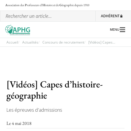
A
ssociation des
P
rofesseurs d'
H
istoire et de
G
éographie
depuis 1910
ADHÉRENT
MENU
Accueil
Actualités
Concours de recrutement
[Vidéos] Capes...
L’association
Les régionales
[Vidéos] Capes d’histoire-
Les ateliers nationaux
géographie
Communiqués et motions
Lettre d’information de l’APHG
Les épreuves d'admissions
L’APHG dans la presse
Le 4 mai 2018