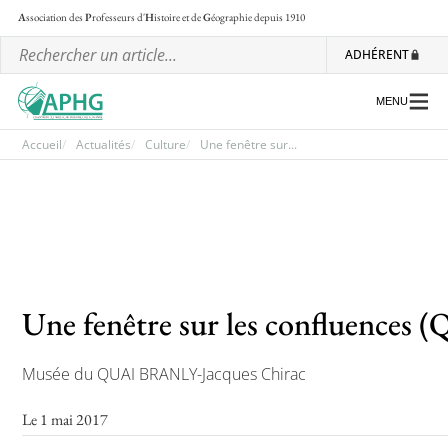
A
ssociation des
P
rofesseurs d'
H
istoire et de
G
éographie
depuis 1910
ADHÉRENT
MENU
Accueil
Actualités
Culture
Une fenêtre sur...
L’association
Les régionales
Les ateliers nationaux
Une fenêtre sur les confluences (
Communiqués et motions
Lettre d’information de l’APHG
Musée du QUAI BRANLY-Jacques Chirac
L’APHG dans la presse
Le 1 mai 2017