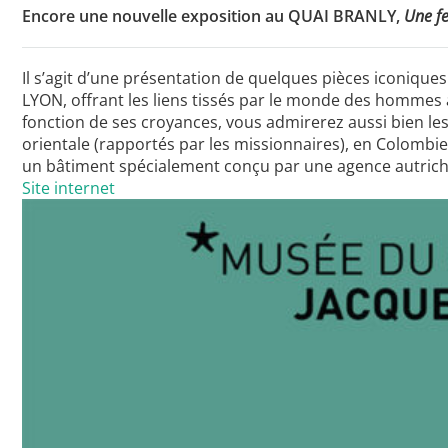
Encore une nouvelle exposition au QUAI BRANLY,
Une fe
Il s’agit d’une présentation de quelques pièces iconiq
Toutes les actualités
LYON, offrant les liens tissés par le monde des hommes 
Les rendez-vous de l’APHG
fonction de ses croyances, vous admirerez aussi bien les
orientale (rapportés par les missionnaires), en Colombi
Concours de recrutement
un bâtiment spécialement conçu par une agence autrichi
Site internet
Concours scolaires
Conférences, tables rondes
Critique d’ouvrages publiés
Culture