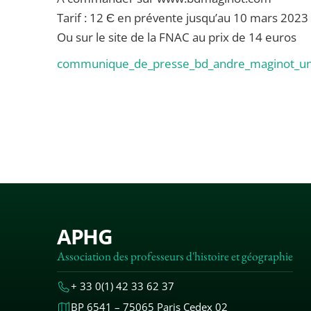
Tarif : 12 Є en prévente jusqu’au 10 mars 2023
Ou sur le site de la FNAC au prix de 14 euros
communique_de_presse_bd_andre_maginot_un_
APHG
Association des professeurs d'histoire et géographie
+ 33 0(1) 42 33 62 37
BP 6541 – 75065 Paris Cedex 02