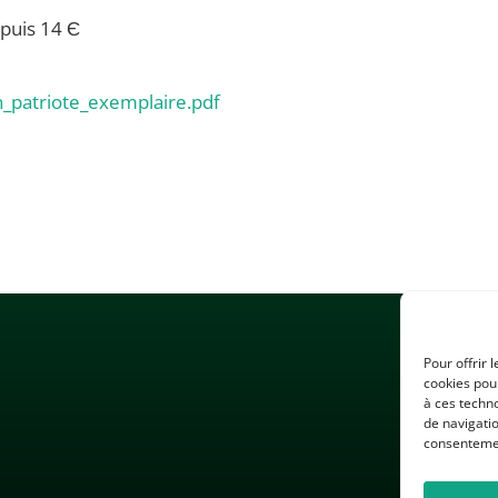
 puis 14 Є
patriote_exemplaire.pdf
Pour offrir 
cookies pour
à ces techn
de navigatio
consentement