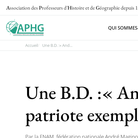
A
ssociation des
P
rofesseurs d'
H
istoire et de
G
éographie
depuis 
QUI SOMMES
Accueil
Une B.D. :« And...
Une B.D. :« An
patriote exempl
Par la FNAM, fédération nationale André Magino