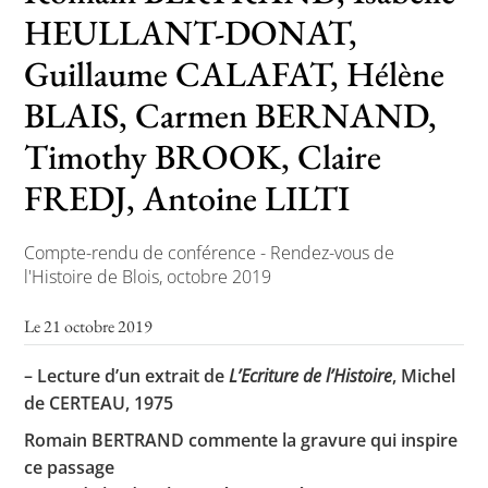
HEULLANT-DONAT,
Guillaume CALAFAT, Hélène
Toutes les actualités
BLAIS, Carmen BERNAND,
Les rendez-vous de l’APHG
Timothy BROOK, Claire
Concours de recrutement
FREDJ, Antoine LILTI
Concours scolaires
Compte-rendu de conférence - Rendez-vous de
Conférences, tables rondes
l'Histoire de Blois, octobre 2019
Critique d’ouvrages publiés
Le 21 octobre 2019
Culture
– Lecture d’un extrait de
L’Ecriture de l’Histoire
, Michel
de CERTEAU, 1975
Romain BERTRAND commente la gravure qui inspire
ce passage