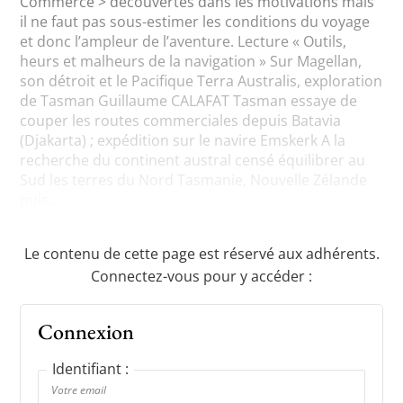
Commerce > découvertes dans les motivations mais
il ne faut pas sous-estimer les conditions du voyage
et donc l’ampleur de l’aventure. Lecture « Outils,
heurs et malheurs de la navigation » Sur Magellan,
son détroit et le Pacifique Terra Australis, exploration
de Tasman Guillaume CALAFAT Tasman essaye de
couper les routes commerciales depuis Batavia
(Djakarta) ; expédition sur le navire Emskerk A la
recherche du continent austral censé équilibrer au
Sud les terres du Nord Tasmanie, Nouvelle Zélande
puis...
Le contenu de cette page est réservé aux adhérents.
Connectez-vous pour y accéder :
Connexion
Identifiant :