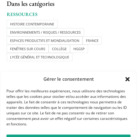
Dans les catégories
RESSOURCES
HISTOIRE CONTEMPORAINE
ENVIRONNEMENTS / RISQUES / RESSOURCES
ESPACES PRODUCTIFS ET MONDIALISATION
FRANCE
FENÊTRES SUR COURS
COLLÈGE
HGGSP
LYCÉE GÉNÉRAL ET TECHNOLOGIQUE
Gérer le consentement
Pour offrir les meilleures expériences, nous utilisons des technologies
telles que les cookies pour stocker et/ou accéder aux informations des
appareils. Le fait de consentir à ces technologies nous permettra de
APHG
traiter des données telles que le comportement de navigation ou les ID
uniques sur ce site. Le fait de ne pas consentir ou de retirer son
Association des professeurs d'histoire et géographie
consentement peut avoir un effet négatif sur certaines caractéristiques
et fonctions.
+ 33 0(1) 42 33 62 37
BP 6541 – 75065 Paris Cedex 02