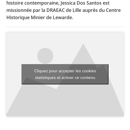
histoire contemporaine, Jessica Dos Santos est
missionnée par la DRAEAC de Lille auprès du Centre
Historique Minier de Lewarde.
Toutes les actualités
Les rendez-vous de l’APHG
Concours de recrutement
Concours scolaires
Conférences, tables rondes
Cliquez pour accepter les cookies
statistiques et activer ce contenu
Critique d’ouvrages publiés
Culture