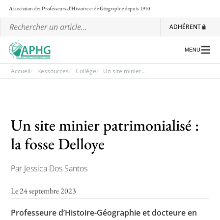
A
ssociation des
P
rofesseurs d'
H
istoire et de
G
éographie
depuis 1910
ADHÉRENT
MENU
Accueil
Ressources
Collège
Un site minier...
L’association
Un site minier patrimonialisé :
Les régionales
la fosse Delloye
Les ateliers nationaux
Communiqués et motions
Par Jessica Dos Santos
Lettre d’information de l’APHG
Le 24 septembre 2023
L’APHG dans la presse
Professeure d’Histoire-Géographie et docteure en