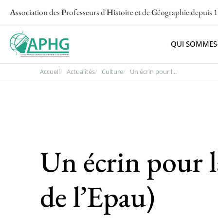
A
ssociation des
P
rofesseurs d'
H
istoire et de
G
éographie
depuis 
QUI SOMMES
Accueil
Actualités
Culture
Un écrin pour l...
Un écrin pour 
de l’Epau)