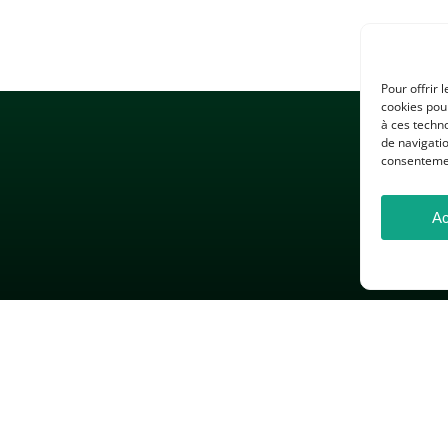
Pour offrir 
cookies pour
à ces techn
de navigatio
consentement
Ac
 LÉGALES
GESTION DES COOKIES
DONNÉES PERSONNELLES
26 — Association des Professeurs d’Histoire et de Géographie — Tous droits