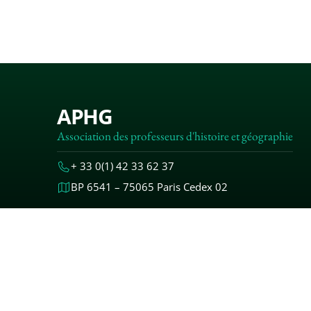
APHG
Association des professeurs d'histoire et géographie
+ 33 0(1) 42 33 62 37
BP 6541 – 75065 Paris Cedex 02
MENTIONS
© 2000-20