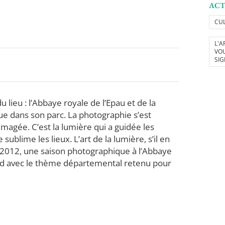
ACT
CU
L'A
VO
SIG
lieu : l’Abbaye royale de l’Epau et de la
ue dans son parc. La photographie s’est
magée. C’est la lumière qui a guidée les
ublime les lieux. L’art de la lumière, s’il en
de 2012, une saison photographique à l’Abbaye
cord avec le thème départemental retenu pour