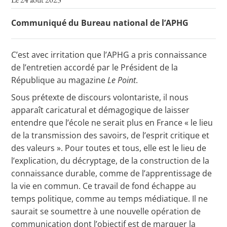
Communiqué du Bureau national de l’APHG
Toutes les actualités
C’est avec irritation que l’APHG a pris connaissance
Les rendez-vous de l’APHG
de l’entretien accordé par le Président de la
Concours de recrutement
République au magazine
Le Point
.
Sous prétexte de discours volontariste, il nous
Concours scolaires
apparaît caricatural et démagogique de laisser
Conférences, tables rondes
entendre que l’école ne serait plus en France « le lieu
de la transmission des savoirs, de l’esprit critique et
Critique d’ouvrages publiés
des valeurs ». Pour toutes et tous, elle est le lieu de
Culture
l’explication, du décryptage, de la construction de la
connaissance durable, comme de l’apprentissage de
la vie en commun. Ce travail de fond échappe au
temps politique, comme au temps médiatique. Il ne
saurait se soumettre à une nouvelle opération de
communication dont l’objectif est de marquer la