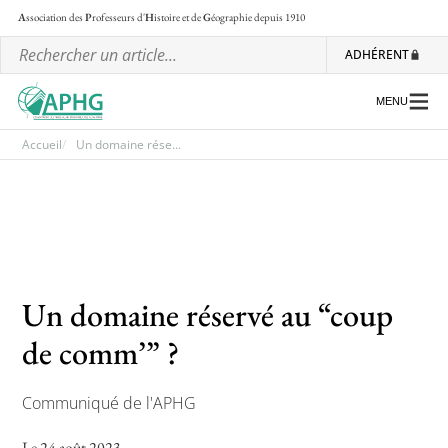
A
ssociation des
P
rofesseurs d'
H
istoire et de
G
éographie
depuis 1910
ADHÉRENT
MENU
Accueil
Un domaine rése...
L’association
Les régionales
Les ateliers nationaux
Un domaine réservé au “coup
Communiqués et motions
de comm’” ?
Lettre d’information de l’APHG
L’APHG dans la presse
Communiqué de l'APHG
Le 24 août 2023