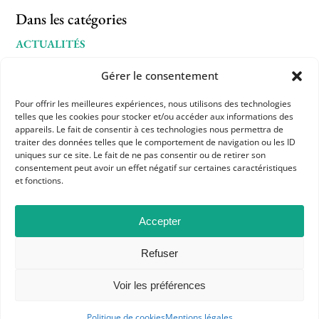
Dans les catégories
ACTUALITÉS
COMMUNIQUÉS ET MOTIONS
Gérer le consentement
Pour offrir les meilleures expériences, nous utilisons des technologies
telles que les cookies pour stocker et/ou accéder aux informations des
appareils. Le fait de consentir à ces technologies nous permettra de
traiter des données telles que le comportement de navigation ou les ID
uniques sur ce site. Le fait de ne pas consentir ou de retirer son
consentement peut avoir un effet négatif sur certaines caractéristiques
et fonctions.
APHG
Accepter
Association des professeurs d'histoire et géographie
Refuser
+ 33 0(1) 42 33 62 37
Voir les préférences
BP 6541 – 75065 Paris Cedex 02
Politique de cookies
Mentions légales