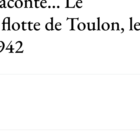
raconte… Le
flotte de Toulon, l
942