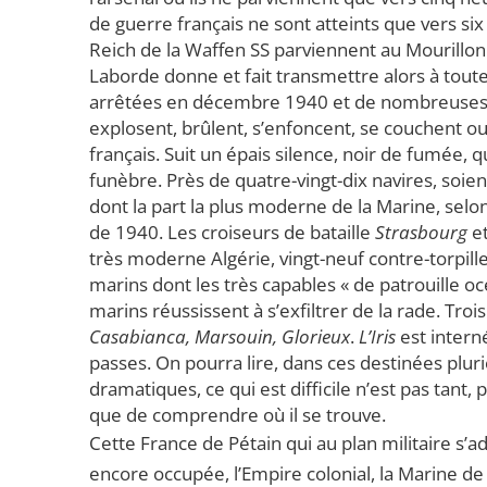
de guerre français ne sont atteints que vers 
Reich de la Waffen SS parviennent au Mourillon. 
Laborde donne et fait transmettre alors à toute
arrêtées en décembre 1940 et de nombreuses fo
explosent, brûlent, s’enfoncent, se couchent ou
français. Suit un épais silence, noir de fumée,
funèbre. Près de quatre-vingt-dix navires, soie
dont la part la plus moderne de la Marine, selon
de 1940. Les croiseurs de bataille
Strasbourg
e
très moderne Algérie, vingt-neuf contre-torpil
marins dont les très capables « de patrouille o
marins réussissent à s’exfiltrer de la rade. Troi
Casabianca, Marsouin, Glorieux
.
L’Iris
est intern
passes. On pourra lire, dans ces destinées pluri
dramatiques, ce qui est difficile n’est pas tant
que de comprendre où il se trouve.
Cette France de Pétain qui au plan militaire s’a
encore occupée, l’Empire colonial, la Marine de 