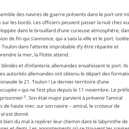
nsemble des navires de guerre présents dans le port ont m
 sur les bords. Les officiers peuvent passer la nuit chez eu
loppée dans le brouillard d’une curieuse atmosphère, da
 de fin qui s’annonce, qui a saisi la ville et le port. Isolée
 Toulon dans l’attente improbable d’y être réparée et
endre la mer, la Flotte attend.
 blindés et d’infanterie allemandes envahissent le port. Ils
les autorités allemandes ont obtenu le départ des format
navale le 21. Toulon ! Le dernier territoire d’une
ccupée » qui ne l’est plus depuis le 11 novembre. Le préf
3
 prisonnier
. Son état-major parvient à prévenir l’amiral
de haute mer, sur son navire – amiral, le croiseur de
ral est donné.
nt bien du mal à repérer leur chemin dans le labyrinthe de
eures et demi. Les appontements où se trouvent les navire