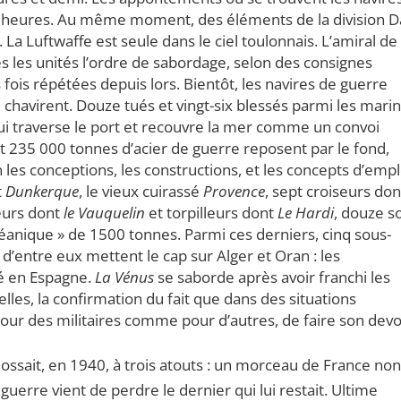
six heures. Au même moment, des éléments de la division D
La Luftwaffe est seule dans le ciel toulonnais. L’amiral de
s les unités l’ordre de sabordage, selon des consignes
is répétées depuis lors. Bientôt, les navires de guerre
 chavirent. Douze tués et vingt-six blessés parmi les mari
 qui traverse le port et recouvre la mer comme un convoi
nt 235 000 tonnes d’acier de guerre reposent par le fond,
 les conceptions, les constructions, et les concepts d’empl
t
Dunkerque
, le vieux cuirassé
Provence
, sept croiseurs don
leurs dont
le Vauquelin
et torpilleurs dont
Le Hardi
, douze s
céanique » de 1500 tonnes. Parmi ces derniers, cinq sous-
s d’entre eux mettent le cap sur Alger et Oran : les
é en Espagne.
La Vénus
se saborde après avoir franchi les
elles, la confirmation du fait que dans des situations
, pour des militaires comme pour d’autres, de faire son devo
dossait, en 1940, à trois atouts : un morceau de France non
guerre vient de perdre le dernier qui lui restait. Ultime