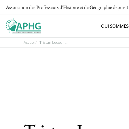
A
ssociation des
P
rofesseurs d'
H
istoire et de
G
éographie
depuis 
QUI SOMMES
Accueil
Tristan Lecoq r...