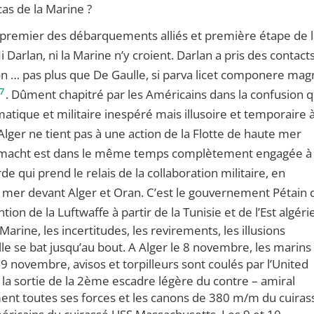
 cas de la Marine ?
, premier des débarquements alliés et première étape de 
i Darlan, ni la Marine n’y croient. Darlan a pris des contacts.
on … pas plus que De Gaulle, si parva licet componere magn
7
. Dûment chapitré par les Américains dans la confusion q
plomatique et militaire inespéré mais illusoire et temporaire à
lger ne tient pas à une action de la Flotte de haute mer
Wehrmacht est dans le même temps complètement engagée à
de qui prend le relais de la collaboration militaire, en
e mer devant Alger et Oran. C’est le gouvernement Pétain 
on de la Luftwaffe à partir de la Tunisie et de l’Est algéri
Marine, les incertitudes, les revirements, les illusions
elle se bat jusqu’au bout. A Alger le 8 novembre, les marins
 9 novembre, avisos et torpilleurs sont coulés par l’United
 la sortie de la 2ème escadre légère du contre – amiral
ent toutes ses forces et les canons de 380 m/m du cuiras