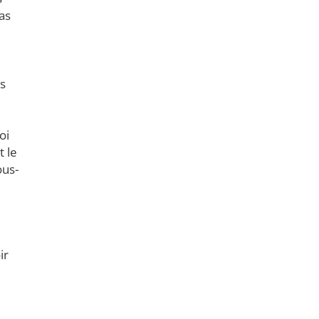
as
ns
oi
t le
ous-
ir