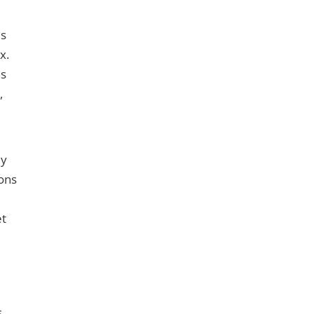
is
x.
ns
,
 y
ions
et
s