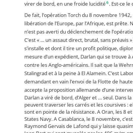
6
virer de bord, en une froide lucidité
. Est-ce le
De fait, l’opération Torch du 8 novembre 1942
libération de l’Europe, par l’Afrique, est prête. N
n’est pas averti du déclenchement de l’opérati
C’est « … un assaut direct, brutal, sans préavis »
s’installe et dont il tire un profit politique, di
mesure d’un expédient, Darlan qui se trouve à A
contre les Anglo-américains. Il sait que la 
Stalingrad et à la peine à El Alamein. C’est Labor
demandant en vain l’envoi de la Flotte de haut
accepte la proposition allemande d’une interventi
Darlan a viré de bord, d’Alger et … seul. Dans la 
peuvent traverser les carrés et les coursives : 
sont en pointe de la résistance. A Oran, les 8 et
States Navy. A Casablanca, le 8 novembre, c’est
Raymond Gervais de Lafond qui y laisse quasim