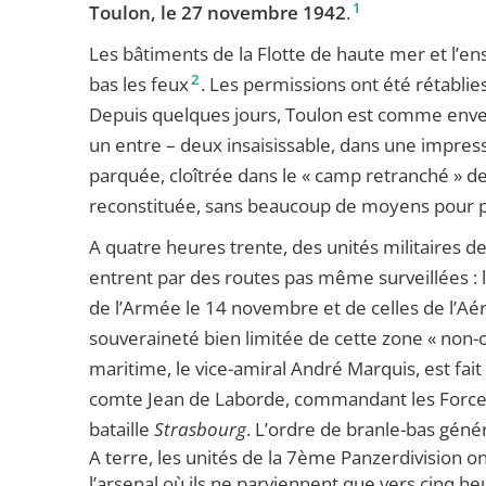
1
Toulon, le 27 novembre 1942
.
Les bâtiments de la Flotte de haute mer et l’e
2
bas les feux
. Les permissions ont été rétablies
Depuis quelques jours, Toulon est comme enve
un entre – deux insaisissable, dans une impression
parquée, cloîtrée dans le « camp retranché » de
reconstituée, sans beaucoup de moyens pour pr
A quatre heures trente, des unités militaires de
entrent par des routes pas même surveillées : 
de l’Armée le 14 novembre et de celles de l’Aéro
souveraineté bien limitée de cette zone « non-o
maritime, le vice-amiral André Marquis, est fait
comte Jean de Laborde, commandant les Forces 
bataille
Strasbourg
. L’ordre de branle-bas géné
A terre, les unités de la 7ème Panzerdivision o
l’arsenal où ils ne parviennent que vers cinq h