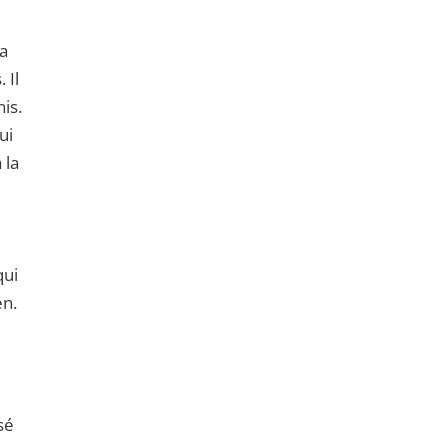
la
 Il
is.
ui
 la
qui
en.
sé