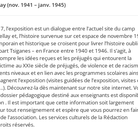
y (nov. 1941 – janv. 1945)
, l’exposition est un dialogue entre l’actuel site du camp
llay et, l’histoire survenue sur cet espace de novembre 
rain et historique se croisent pour livrer l’histoire oubl
rt Tsiganes – en France entre 1940 et 1946. Il s’agit, à
rompre les idées reçues et les préjugés qui entourent la
ictime au XXIe siècle de préjugés, de violence et de racism
ents niveaux et en lien avec les programmes scolaires ains
ent l’exposition (visites guidées de l’exposition, visites
…). Découvrez-la dès maintenant sur notre site internet. V
 Le dossier pédagogique destiné aux enseignants est disponi
n . Il est important que cette information soit largement
 pour tout renseignement et espère que vous pourrez en fai
t de l’association. Les services culturels de la Rédaction
roits réservés.