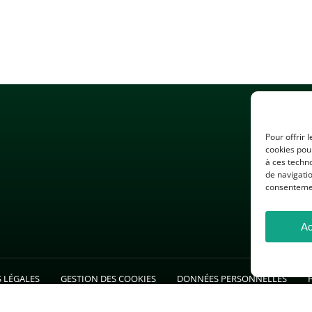
Pour offrir 
cookies pour
à ces techn
de navigatio
consentement
Ac
 LÉGALES
GESTION DES COOKIES
DONNÉES PERSONNELLES