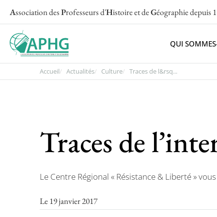
A
ssociation des
P
rofesseurs d'
H
istoire et de
G
éographie
depuis 
QUI SOMMES
Accueil
Actualités
Culture
Traces de l&rsq...
Traces de l’int
Le Centre Régional « Résistance & Liberté » vous
Le 19 janvier 2017