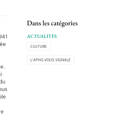
Dans les catégories
1941
ACTUALITÉS
iée
CULTURE
L'APHG VOUS SIGNALE
e.
i
 du
ous
ble
re