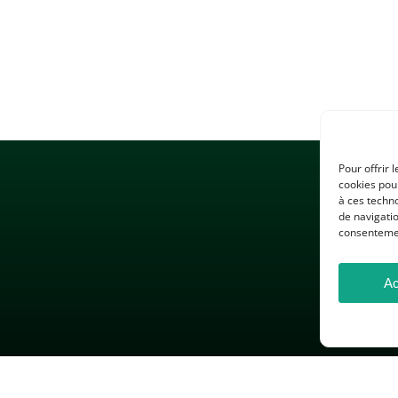
Pour offrir 
cookies pour
à ces techn
de navigatio
consentement
Ac
 LÉGALES
GESTION DES COOKIES
DONNÉES PERSONNELLES