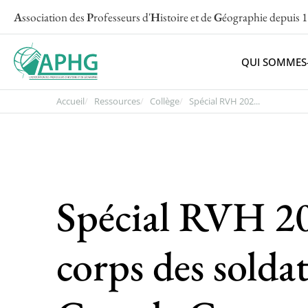
A
ssociation des
P
rofesseurs d'
H
istoire et de
G
éographie
depuis 
QUI SOMMES
Accueil
Ressources
Collège
Spécial RVH 202...
Spécial RVH 20
corps des solda