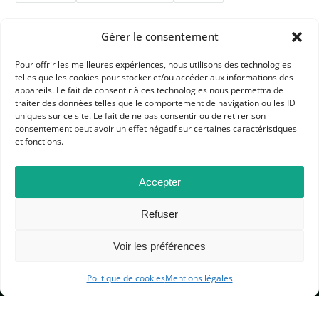
Gérer le consentement
Pour offrir les meilleures expériences, nous utilisons des technologies
telles que les cookies pour stocker et/ou accéder aux informations des
appareils. Le fait de consentir à ces technologies nous permettra de
traiter des données telles que le comportement de navigation ou les ID
APHG
uniques sur ce site. Le fait de ne pas consentir ou de retirer son
consentement peut avoir un effet négatif sur certaines caractéristiques
Association des professeurs d'histoire et géographie
et fonctions.
+ 33 0(1) 42 33 62 37
Accepter
BP 6541 – 75065 Paris Cedex 02
Refuser
CONTACTEZ-NOUS
Voir les préférences
Politique de cookies
Mentions légales
MENTIONS LÉGALES
GESTION DES COOKIES
DONNÉES PERSONNELLES