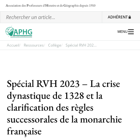
A
ssociation des
P
rofesseurs d'
H
istoire et de
G
éographie
depuis 1910
ADHÉRENT
MENU
Accueil
Ressources
Collège
Spécial RVH 202...
L’association
Les régionales
Spécial RVH 2023 – La crise
Les ateliers nationaux
dynastique de 1328 et la
Communiqués et motions
clarification des règles
Lettre d’information de l’APHG
successorales de la monarchie
L’APHG dans la presse
française