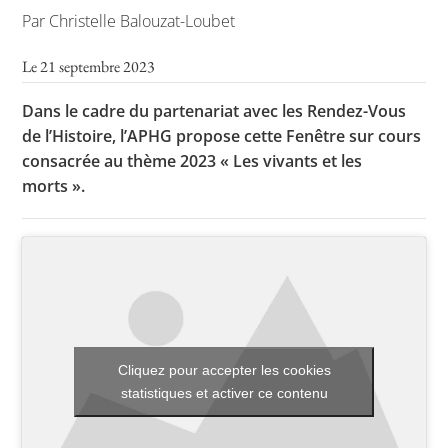
Par Christelle Balouzat-Loubet
Le 21 septembre 2023
Toutes les actualités
Dans le cadre du partenariat avec les Rendez-Vous
Les rendez-vous de l’APHG
de l’Histoire, l’APHG propose cette Fenêtre sur cours
Concours de recrutement
consacrée au thème 2023 « Les vivants et les
morts ».
Concours scolaires
Conférences, tables rondes
Critique d’ouvrages publiés
Culture
Cliquez pour accepter les cookies
statistiques et activer ce contenu