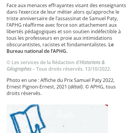
Face aux menaces effrayantes visant des enseignants
dans l’exercice de leur métier alors qu’approche le
triste anniversaire de l’assassinat de Samuel Paty,
Toutes les actualités
l’APHG réaffirme avec force son attachement aux
libertés pédagogiques et son soutien indéfectible à
Les rendez-vous de l’APHG
tous les professeurs en proie aux intimidations
obscurantistes, racistes et fondamentalistes.
Le
Concours de recrutement
Bureau national de l’APHG.
Concours scolaires
© Les services de la Rédaction d’
Historiens &
Géographes
– Tous droits réservés. 13/10/2022.
Conférences, tables rondes
Photo en une : Affiche du Prix Samuel Paty 2022,
Critique d’ouvrages publiés
Ernest Pignon-Ernest, 2021 (
détail)
. © APHG, tous
Culture
droits réservés.