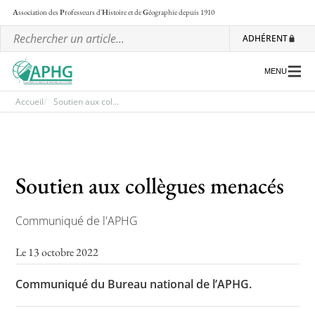
A
ssociation des
P
rofesseurs d'
H
istoire et de
G
éographie
depuis 1910
ADHÉRENT
MENU
Accueil
Soutien aux col...
L’association
Les régionales
Soutien aux collègues menacés
Les ateliers nationaux
Communiqué de l'APHG
Communiqués et motions
Lettre d’information de l’APHG
Le 13 octobre 2022
L’APHG dans la presse
Communiqué du Bureau national de l’APHG.