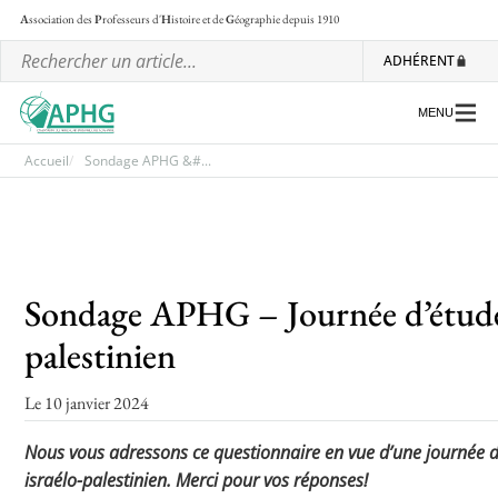
A
ssociation des
P
rofesseurs d'
H
istoire et de
G
éographie
depuis 1910
ADHÉRENT
MENU
Accueil
Sondage APHG &#...
L’association
Les régionales
Sondage APHG – Journée d’étude su
Les ateliers nationaux
palestinien
Communiqués et motions
Lettre d’information de l’APHG
Le 10 janvier 2024
L’APHG dans la presse
Nous vous adressons ce questionnaire en vue d’une journée d’é
israélo-palestinien. Merci pour vos réponses!