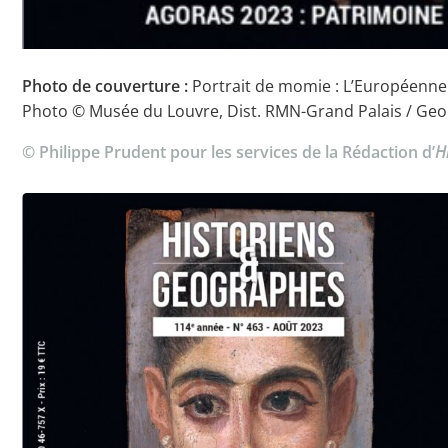
Photo de couverture :
Portrait de momie : L’Européenne
Photo © Musée du Louvre, Dist. RMN-Grand Palais / Ge
© Philippe Prudent pour les services de la Rédaction d’
H