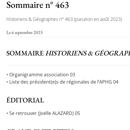
Sommaire n° 463
Historiens & Géographes n° 463 (parution en août 2023)
Toutes les actualités
Le 6 septembre 2023
Les rendez-vous de l’APHG
Concours de recrutement
SOMMAIRE
HISTORIENS & GÉOGRAP
Concours scolaires
Conférences, tables rondes
• Organigramme association 03
Critique d’ouvrages publiés
• Liste des président(e)s de régionales de l’APHG 04
Culture
ÉDITORIAL
• Se retrouver (Joëlle ALAZARD) 05