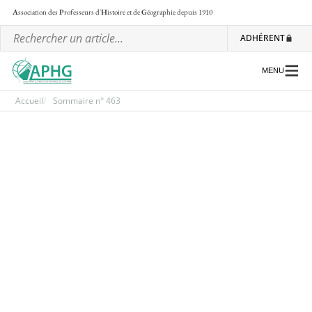
A
ssociation des
P
rofesseurs d'
H
istoire et de
G
éographie
depuis 1910
ADHÉRENT
MENU
Accueil
Sommaire n° 463
L’association
Les régionales
Les ateliers nationaux
Communiqués et motions
Lettre d’information de l’APHG
L’APHG dans la presse