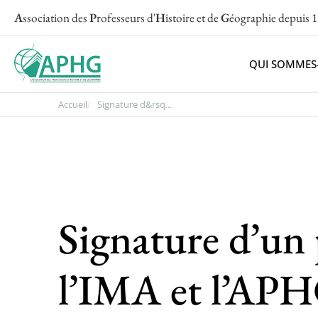
A
ssociation des
P
rofesseurs d'
H
istoire et de
G
éographie
depuis 
QUI SOMMES
Accueil
Signature d&rsq...
Signature d’un 
l’IMA et l’AP