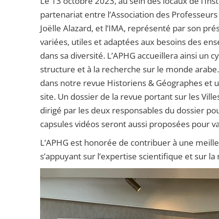
Le 13 octobre 2023, au sein des locaux de l’In
partenariat entre l’Association des Professeur
Joëlle Alazard, et l’IMA, représenté par son pr
variées, utiles et adaptées aux besoins des e
dans sa diversité. L’APHG accueillera ainsi un cy
structure et à la recherche sur le monde arab
dans notre revue Historiens & Géographes et un
site. Un dossier de la revue portant sur les Vil
dirigé par les deux responsables du dossier pou
capsules vidéos seront aussi proposées pour va
L’APHG est honorée de contribuer à une meilleu
s’appuyant sur l’expertise scientifique et sur 