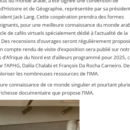
stitut du monde arabe, a été signée une convention de
s d’Histoire et de Géographie, représentée par sa présiden
ésident Jack Lang. Cette coopération prendra des formes
nseignants, pour une meilleure connaissance du monde ara
cle de cafés virtuels spécialement dédié à l’actualité de la
e. Des recensions d’ouvrages seront régulièrement propos
 compte rendu de visite d’exposition sera publié sur not
les d’Afrique du Nord est d’ailleurs programmé pour 2025, c
r l’APHG, Dalila Chalabi et François Da Rocha Carneiro. De
loriser les nombreuses ressources de l’IMA.
re connaissance de ce monde singulier et pourtant plurie
la richesse documentaire que propose l’IMA.