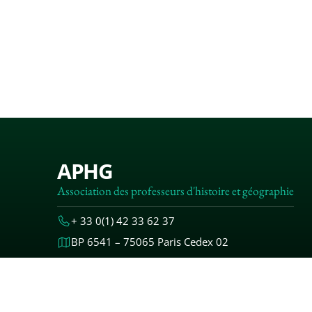
APHG
Association des professeurs d'histoire et géographie
+ 33 0(1) 42 33 62 37
BP 6541 – 75065 Paris Cedex 02
MENTIONS