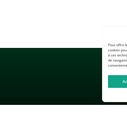
Pour offrir 
cookies pour
à ces techn
de navigatio
consentement
Ac
 LÉGALES
GESTION DES COOKIES
DONNÉES PERSONNELLES