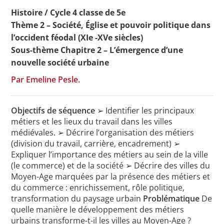
Histoire / Cycle 4 classe de 5e
Thème 2 – Société, Église et pouvoir politique dans
l’occident féodal (XIe -XVe siècles)
Toutes les actualités
Sous-thème Chapitre 2 – L’émergence d’une
Les rendez-vous de l’APHG
nouvelle société urbaine
Concours de recrutement
Par Emeline Pesle.
Concours scolaires
Objectifs de séquence
➢ Identifier les principaux
Conférences, tables rondes
métiers et les lieux du travail dans les villes
médiévales. ➢ Décrire l’organisation des métiers
Critique d’ouvrages publiés
(division du travail, carrière, encadrement) ➢
Expliquer l’importance des métiers au sein de la ville
Culture
(le commerce) et de la société ➢ Décrire des villes du
Moyen-Age marquées par la présence des métiers et
du commerce : enrichissement, rôle politique,
transformation du paysage urbain
Problématique
De
quelle manière le développement des métiers
urbains transforme-t-il les villes au Moyen-Age ?