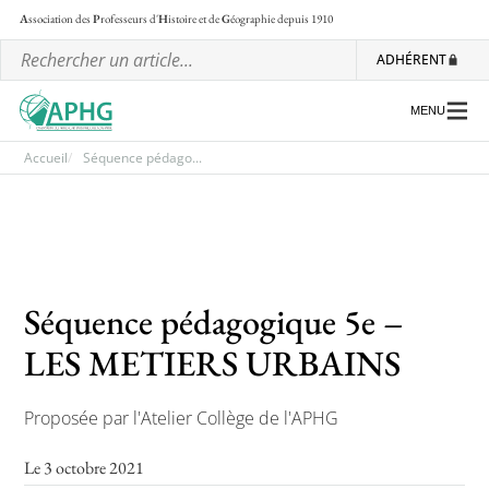
A
ssociation des
P
rofesseurs d'
H
istoire et de
G
éographie
depuis 1910
ADHÉRENT
MENU
Accueil
Séquence pédago...
L’association
Les régionales
Les ateliers nationaux
Séquence pédagogique 5e –
Communiqués et motions
LES METIERS URBAINS
Lettre d’information de l’APHG
Proposée par l'Atelier Collège de l'APHG
L’APHG dans la presse
Le 3 octobre 2021