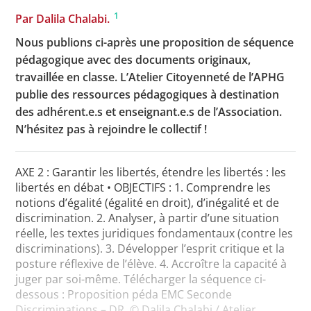
1
Par Dalila Chalabi.
Nous publions ci-après une proposition de séquence
Toutes les actualités
pédagogique avec des documents originaux,
travaillée en classe. L’Atelier Citoyenneté de l’APHG
Les rendez-vous de l’APHG
publie des ressources pédagogiques à destination
Concours de recrutement
des adhérent.e.s et enseignant.e.s de l’Association.
N’hésitez pas à rejoindre le collectif !
Concours scolaires
Conférences, tables rondes
AXE 2 : Garantir les libertés, étendre les libertés : les
libertés en débat • OBJECTIFS : 1. Comprendre les
Critique d’ouvrages publiés
notions d’égalité (égalité en droit), d’inégalité et de
Culture
discrimination. 2. Analyser, à partir d’une situation
réelle, les textes juridiques fondamentaux (contre les
discriminations). 3. Développer l’esprit critique et la
posture réflexive de l’élève. 4. Accroître la capacité à
juger par soi-même. Télécharger la séquence ci-
dessous : Proposition péda EMC Seconde
Discriminations – DR. © Dalila Chalabi / Atelier