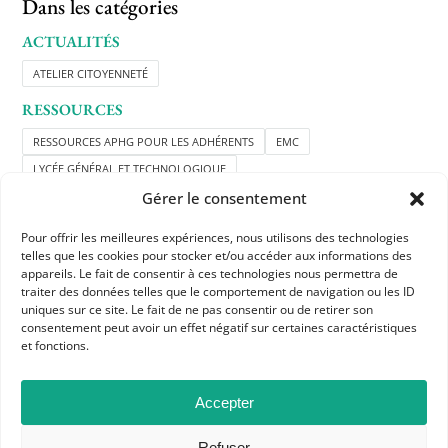
Dans les catégories
ACTUALITÉS
ATELIER CITOYENNETÉ
RESSOURCES
RESSOURCES APHG POUR LES ADHÉRENTS
EMC
LYCÉE GÉNÉRAL ET TECHNOLOGIQUE
Gérer le consentement
Pour offrir les meilleures expériences, nous utilisons des technologies
telles que les cookies pour stocker et/ou accéder aux informations des
appareils. Le fait de consentir à ces technologies nous permettra de
traiter des données telles que le comportement de navigation ou les ID
uniques sur ce site. Le fait de ne pas consentir ou de retirer son
consentement peut avoir un effet négatif sur certaines caractéristiques
et fonctions.
APHG
Association des professeurs d'histoire et géographie
Accepter
+ 33 0(1) 42 33 62 37
Refuser