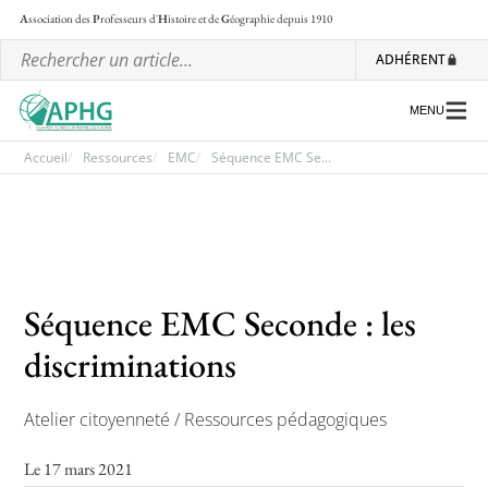
A
ssociation des
P
rofesseurs d'
H
istoire et de
G
éographie
depuis 1910
ADHÉRENT
MENU
Accueil
Ressources
EMC
Séquence EMC Se...
L’association
Les régionales
Les ateliers nationaux
Séquence EMC Seconde : les
Communiqués et motions
discriminations
Lettre d’information de l’APHG
Atelier citoyenneté / Ressources pédagogiques
L’APHG dans la presse
Le 17 mars 2021