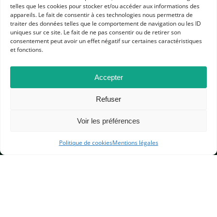
telles que les cookies pour stocker et/ou accéder aux informations des
appareils. Le fait de consentir à ces technologies nous permettra de
traiter des données telles que le comportement de navigation ou les ID
uniques sur ce site. Le fait de ne pas consentir ou de retirer son
consentement peut avoir un effet négatif sur certaines caractéristiques
et fonctions.
APHG
Accepter
Association des professeurs d'histoire et géographie
Refuser
+ 33 0(1) 42 33 62 37
BP 6541 – 75065 Paris Cedex 02
Voir les préférences
Politique de cookies
Mentions légales
CONTACTEZ-NOUS
MENTIONS LÉGALES
GESTION DES COOKIES
DONNÉES PERSONNELLES