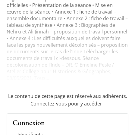
officielles • Présentation de la séance • Mise en
œuvre de la séance • Annexe 1 : fiche de travail –
ensemble documentaire • Annexe 2 : fiche de travail –
tableau de synthèse • Annexe 3 : Biographies de
Nehru et Ali Jinnah – proposition de travail personnel
• Annexe 4 : Les difficultés auxquelles doivent faire
face les pays nouvellement décolonisés – proposition
de documents sur le cas de l’Inde Télécharger les
documents de travail ci-dessous. Séance
décolonisation de l’Inde – DR. © Emeline Pesle /
Atelier Collège pour Historiens & Géographes,
08/05/2021. Tous...
Le contenu de cette page est réservé aux adhérents.
Connectez-vous pour y accéder :
Connexion
Identifiant :