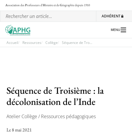
A
ssociation des
P
rofesseurs d'
H
istoire et de
G
éographie
depuis 1910
ADHÉRENT
MENU
Accueil
Ressources
Collège
Séquence de Tro...
L’association
Les régionales
Les ateliers nationaux
Séquence de Troisième : la
Communiqués et motions
décolonisation de l’Inde
Lettre d’information de l’APHG
Atelier Collège / Ressources pédagogiques
L’APHG dans la presse
Le 8 mai 2021