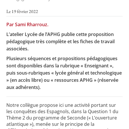
Le 19 février 2022
Toutes les actualités
Par Sami Rharrouz.
L’atelier Lycée de l’APHG publie cette proposition
Les rendez-vous de l’APHG
pédagogique très complète et les fiches de travail
Concours de recrutement
associées.
Concours scolaires
Plusieurs séquences et propositions pédagogiques
sont disponibles dans la rubrique « Enseignant »,
Conférences, tables rondes
puis sous-rubriques « lycée général et technologique
Critique d’ouvrages publiés
» (en accès libre) ou « ressources APHG » (réservée
aux adhérents).
Culture
Notre collègue propose ici une activité portant sur
les conquêtes des Espagnols, dans la Question 1 du
Thème 2 du programme de Seconde (« L’ouverture
atlantique »), menée sur le principe de la