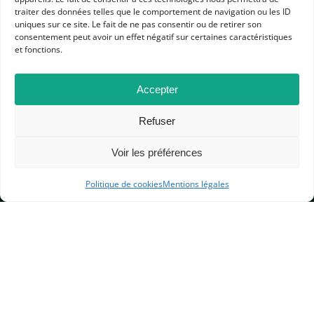
traiter des données telles que le comportement de navigation ou les ID
uniques sur ce site. Le fait de ne pas consentir ou de retirer son
consentement peut avoir un effet négatif sur certaines caractéristiques
et fonctions.
APHG
Accepter
Association des professeurs d'histoire et géographie
Refuser
+ 33 0(1) 42 33 62 37
BP 6541 – 75065 Paris Cedex 02
Voir les préférences
Politique de cookies
Mentions légales
CONTACTEZ-NOUS
MENTIONS LÉGALES
GESTION DES COOKIES
DONNÉES PERSONNELLES
PLAN DU SITE