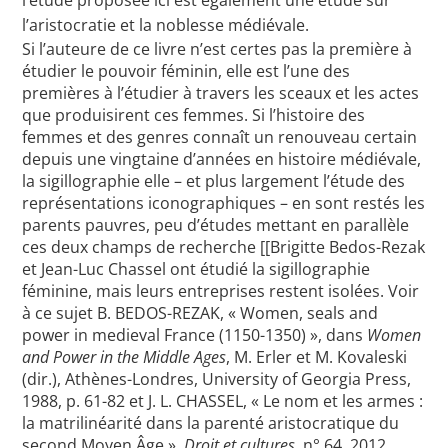
l’étude proposée ici est également une étude sur
l’aristocratie et la noblesse médiévale.
Si l’auteure de ce livre n’est certes pas la première à
étudier le pouvoir féminin, elle est l’une des
premières à l’étudier à travers les sceaux et les actes
que produisirent ces femmes. Si l’histoire des
femmes et des genres connaît un renouveau certain
depuis une vingtaine d’années en histoire médiévale,
la sigillographie elle – et plus largement l’étude des
représentations iconographiques – en sont restés les
parents pauvres, peu d’études mettant en parallèle
ces deux champs de recherche [[Brigitte Bedos-Rezak
et Jean-Luc Chassel ont étudié la sigillographie
féminine, mais leurs entreprises restent isolées. Voir
à ce sujet B. BEDOS-REZAK, « Women, seals and
power in medieval France (1150-1350) », dans
Women
and Power in the Middle Ages
, M. Erler et M. Kovaleski
(dir.), Athènes-Londres, University of Georgia Press,
1988, p. 61-82 et J. L. CHASSEL, « Le nom et les armes :
la matrilinéarité dans la parenté aristocratique du
second Moyen Âge »,
Droit et cultures
, n° 64, 2012.