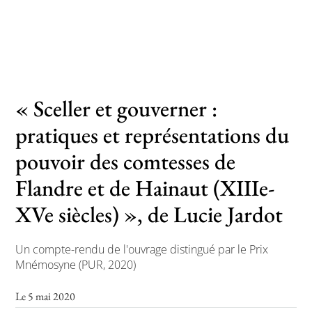
Toutes les actualités
Les rendez-vous de l’APHG
« Sceller et gouverner :
Concours de recrutement
pratiques et représentations du
Concours scolaires
pouvoir des comtesses de
Conférences, tables rondes
Flandre et de Hainaut (XIIIe-
Critique d’ouvrages publiés
XVe siècles) », de Lucie Jardot
Culture
Un compte-rendu de l'ouvrage distingué par le Prix
Mnémosyne (PUR, 2020)
Le 5 mai 2020