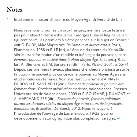
Notes
Etudiante en master d’histoire du Moyen Age, Université de Lille
Nous revenons ici sur les travaux français, même si cette liste n’a
pas pour objectif d’être exhaustive. Georges Duby et Régine Le Jan
figurent parmi les premiers à s’être penchés sur le sujet en France :
voir G. DUBY,
Mâle Moyen Âge. De l’amour et autres essais
, Paris,
Flammarion, 1988 et R. LE JAN, « L’épouse du comte du IXe au XIe
siècle : transformation d’un modèle et idéologie du pouvoir », dans
Femmes, pouvoir et société dans le Haut Moyen Âge
, S. Lebecq, R. Le
Jan, A. Dierkens et J. M. Sansterre (dir.), Paris, Picard, 2001, p. 65-74.
Depuis ces premiers travaux, plusieurs chercheurs ont insisté sur le
fait qu’on ne pouvait plus concevoir le pouvoir au Moyen Âge sans
étudier celui des femmes. Voir plus particulièrement A. NAYT-
DUBOIS et E. SANTINELLI (dir.),
Femmes de pouvoir et pouvoir des
femmes dans l’Occident médiéval et moderne,
Valenciennes, Presses
Universitaires de Valenciennes, 2009 et E. BOUSMAR, J. DUMONT et
A. MARCHANDISSE (dir.),
Femmes de pouvoir, femmes politiques
durant les derniers siècles du Moyen Âge et au cours de la première
Renaissance
, Bruxelles, De Boeck, 2012. Nous renvoyons à
l’introduction de l’ouvrage de Lucie Jardot, p. 19-23, pour un
développement historiographique plus complet sur ce sujet.
↩︎