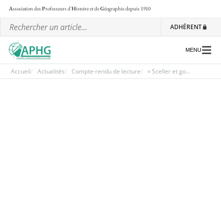
A
ssociation des
P
rofesseurs d'
H
istoire et de
G
éographie
depuis 1910
ADHÉRENT
MENU
Accueil
Actualités
Compte-rendu de lecture
« Sceller et go...
L’association
Les régionales
Les ateliers nationaux
Communiqués et motions
Lettre d’information de l’APHG
L’APHG dans la presse