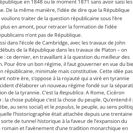
publique en 1848 ou le moment 1871 sans avoir saisi les
ine. De la même manière, l’idée de dire que la République
voulions traiter de la question républicaine sous l’ère
plus en amont, pour retracer la formation de l’idée
épublicains n’ont pas de République.
ussi dans l’école de Cambridge, avec les travaux de John
 débuts de la République dans les travaux de Platon – on
e : ce dernier, en travaillant à la question du meilleur des
 Pour être un bon régime, il faut gouverner en vue du bi
n républicaine, minimale mais constitutive. Cette idée pa
nt notre ère, s’oppose à la royauté qui a viré en tyrannie
décident d’élaborer un nouveau régime fondé sur la séparat
ion de la tyrannie. C’est la
Respublica
. A Rome, Cicéron
a
: la chose publique c’est la chose du peuple. Qu’entend-il
èbe, au sens social) et le
populus
, le peuple, au sens politi
quelle l’historiographie était attachée depuis une trentaine
 sorte de tunnel historique à la faveur de l’expansion du
re romain et l’avènement d’une tradition monarchique en