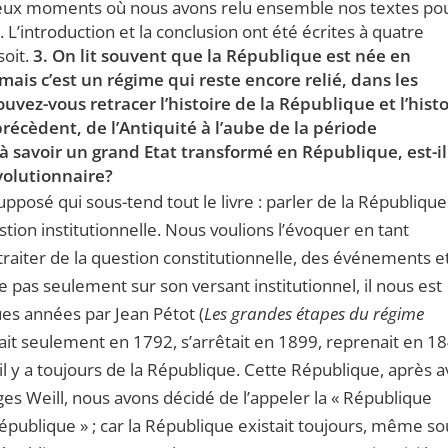
breux moments où nous avons relu ensemble nos textes po
 L’introduction et la conclusion ont été écrites à quatre
soit.
3. On lit souvent que la République est née en
mais c’est un régime qui reste encore relié, dans les
uvez-vous retracer l’histoire de la République et l’histo
précèdent, de l’Antiquité à l’aube de la période
 savoir un grand Etat transformé en République, est-il
volutionnaire?
posé qui sous-tend tout le livre : parler de la République
tion institutionnelle. Nous voulions l’évoquer en tant
 traiter de la question constitutionnelle, des événements e
 pas seulement sur son versant institutionnel, il nous est
ques années par Jean Pétot (
Les grandes étapes du régime
ait seulement en 1792, s’arrêtait en 1899, reprenait en 18
 y a toujours de la République. Cette République, après a
ges Weill, nous avons décidé de l’appeler la « République
 République » ; car la République existait toujours, même so