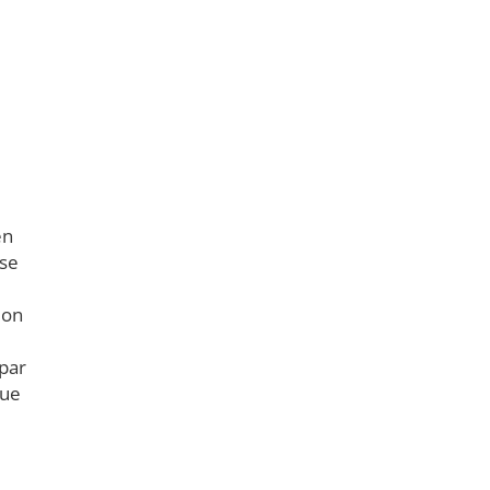
en
sse
ion
 par
que