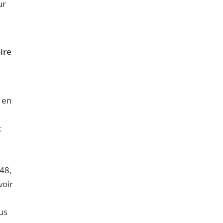
ur
ire
 en
t
48,
voir
us