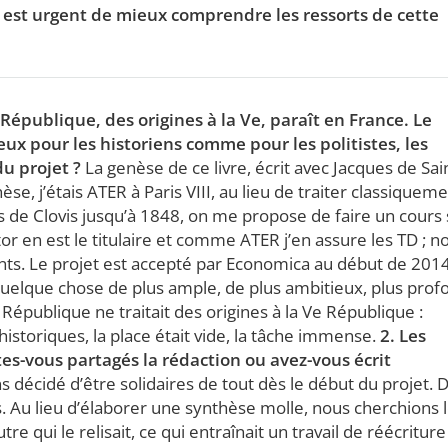
 il est urgent de mieux comprendre les ressorts de cette
a République, des origines à la Ve, paraît en France. Le
ux pour les historiens comme pour les politistes, les
du projet ?
La genèse de ce livre, écrit avec Jacques de Sai
se, j’étais ATER à Paris VIII, au lieu de traiter classiqueme
ns de Clovis jusqu’à 1848, on me propose de faire un cours 
tor en est le titulaire et comme ATER j’en assure les TD ; n
nts. Le projet est accepté par Economica au début de 201
quelque chose de plus ample, de plus ambitieux, plus prof
 République ne traitait des origines à la Ve République :
storiques, la place était vide, la tâche immense.
2. Les
êtes-vous partagés la rédaction ou avez-vous écrit
s décidé d’être solidaires de tout dès le début du projet. 
 Au lieu d’élaborer une synthèse molle, nous cherchions 
e qui le relisait, ce qui entraînait un travail de réécriture