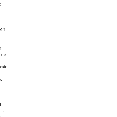
t
 en
s
sme
raît
,
t
 s.,
t