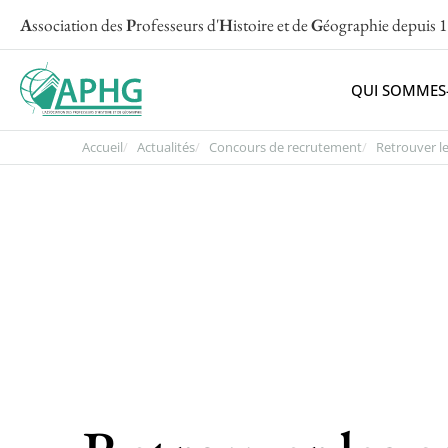
A
ssociation des
P
rofesseurs d'
H
istoire et de
G
éographie
depuis 
QUI SOMMES
Accueil
Actualités
Concours de recrutement
Retrouver les