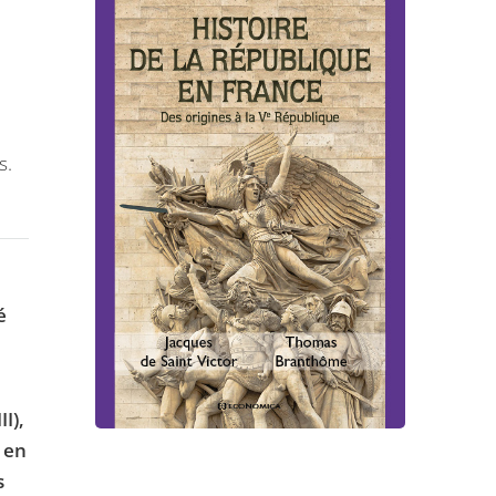
s.
é
I),
 en
s