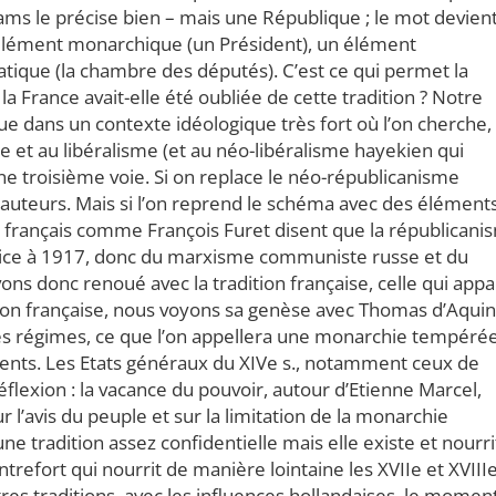
ms le précise bien – mais une République ; le mot devien
n élément monarchique (un Président), un élément
atique (la chambre des députés). C’est ce qui permet la
 France avait-elle été oubliée de cette tradition ? Notre
que dans un contexte idéologique très fort où l’on cherche,
 et au libéralisme (et au néo-libéralisme hayekien qui
ne troisième voie. Si on replace le néo-républicanisme
s auteurs. Mais si l’on reprend le schéma avec des élément
s français comme François Furet disent que la républicani
trice à 1917, donc du marxisme communiste russe et du
ons donc renoué avec la tradition française, celle qui appa
tion française, nous voyons sa genèse avec Thomas d’Aquin
des régimes, ce que l’on appellera une monarchie tempérée
ments. Les Etats généraux du XIVe s., notamment ceux de
éflexion : la vacance du pouvoir, autour d’Etienne Marcel,
 l’avis du peuple et sur la limitation de la monarchie
ne tradition assez confidentielle mais elle existe et nourri
ntrefort qui nourrit de manière lointaine les XVIIe et XVIIIe
tres traditions, avec les influences hollandaises, le momen