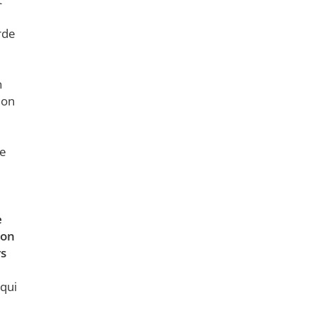
rde
n
ion
ce
e
-on
rs
 qui