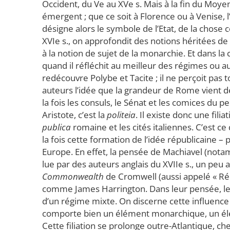
Occident, du Ve au XVe s. Mais à la fin du Moyen
émergent ; que ce soit à Florence ou à Venise,
désigne alors le symbole de l’Etat, de la chose
XVIe s., on approfondit des notions héritées de
à la notion de sujet de la monarchie. Et dans la
quand il réfléchit au meilleur des régimes ou au
redécouvre Polybe et Tacite ; il ne perçoit pas
auteurs l’idée que la grandeur de Rome vient de s
la fois les consuls, le Sénat et les comices du 
Aristote, c’est la
politeia
. Il existe donc une filia
publica
romaine et les cités italiennes. C’est c
la fois cette formation de l’idée républicaine –
Europe. En effet, la pensée de Machiavel (not
lue par des auteurs anglais du XVIIe s., un peu 
Commonwealth
de Cromwell (aussi appelé « Ré
comme James Harrington. Dans leur pensée, le
d’un régime mixte. On discerne cette influence 
comporte bien un élément monarchique, un él
Cette filiation se prolonge outre-Atlantique, c