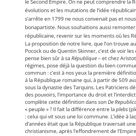
le Second Empire. On ne peut comprendre la Ré
évolutions et les mutations de l’idée républica
s’arrête en 1799 ne nous convenait pas et nous 
bonapartiste. Nous souhaitions aussi remonter 
républicaine, revenir sur les moments où les R
La proposition de notre livre, que l’on trouve a
Pocock ou de Quentin Skinner, c’est de voir les
pense bien sûr à sa
République
– et chez Aristot
régimes, pose déjà la question du bien commun.
commun : c’est à nos yeux la première définitio
à la République romaine qui, à partir de 509 ava
sous la dynastie des Tarquins. Les Patriciens 
des pouvoirs, l’importance du droit et l’interdict
complète cette définition dans son
De Republic
« peuple » ? Il fait la différence entre la
plebs
(pl
: celui qui vit sous une loi commune. L’idée à la
d’années était que la République traversait une
christianisme, après l’effondrement de l’Empi