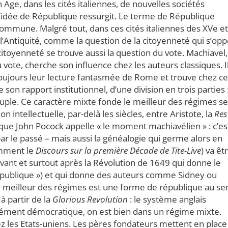
 Age, dans les cités italiennes, de nouvelles sociétés
 l’idée de République ressurgit. Le terme de République
 commune. Malgré tout, dans ces cités italiennes des XVe et
 l’Antiquité, comme la question de la citoyenneté qui s’op
 citoyenneté se trouve aussi la question du vote. Machiavel,
 vote, cherche son influence chez les auteurs classiques. I
 toujours leur lecture fantasmée de Rome et trouve chez c
on rapport institutionnel, d’une division en trois parties 
peuple. Ce caractère mixte fonde le meilleur des régimes s
tion intellectuelle, par-delà les siècles, entre Aristote, la
Res
e que John Pocock appelle « le moment machiavélien » : c’es
 par le passé – mais aussi la généalogie qui germe alors en
amment le
Discours sur la première Décade de Tite-Live
) va êt
avant et surtout après la Révolution de 1649 qui donne le
publique ») et qui donne des auteurs comme Sidney ou
 meilleur des régimes est une forme de république au se
à partir de la
Glorious Revolution
: le système anglais
ément démocratique, on est bien dans un régime mixte.
hez les Etats-uniens. Les pères fondateurs mettent en place