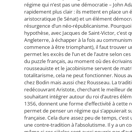
régime qui n’est pas une démocratie – John Ada
rapidement plus clair : ils mettent en place u
aristocratique (le Sénat) et un élément démocr
résurgence d’un néo-républicanisme. Pourquoi la
hypothèse, avec Jacques de Saint-Victor, c’est 
Angleterre, à échapper à la fois au communisme
commence à être triomphant), il faut trouver u
permet les excès de l’un et de l’autre selon ce
du puzzle français, au moment où des écrivain
rousseauiste et le jacobinisme servent de ma
totalitarisme, cela ne peut fonctionner. Nous av
chez Bodin mais aussi chez Rousseau. La tradi
redécouvrant Aristote, cherchant le meilleur 
souhaitant intégrer autour du roi d’autres élé
1356, donnent une forme d’effectivité à cette r
permet de penser un régime qui s’appuierait sur
française. Cela dure assez peu de temps, c’est u
une contre-tradition à l’absolutisme. Il y a un co
même si ces siècles sont aussi nourris par d’au