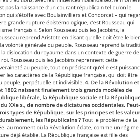
est pas la naissance d’un courant républicain tel qu’on le
on qui s’étoffe avec Boulainvilliers et Condorcet – qui rega
ère grande rupture épistémologique, c’est Rousseau qui
isme français ». Selon Rousseau puis les Jacobins, la
sseau reprend Aristote en disant qu’elle doit être le bie
a volonté générale du peuple. Rousseau reprend la tradit
la dislocation du royaume dans un contexte de guerre de
u roi. Rousseau puis les Jacobins reprennent cette
eraineté au peuple, tout en précisant qu’elle est puissan
ner les caractères de la République française, qui doit être
peuple, perpétuelle et indivisible.
4. De la Révolution et
et 1802 naissent finalement trois grands modèles de
blique libérale, la République sociale et la Républiqu
 du XXe s., de nombre de dictatures occidentales. Peut
trois types de République, sur les principes et les valeu
 durablement, les Républicains ?
Tout le problème de la
nsée, au moment où la Révolution éclate, comme un régime
ure déjà établie. La République française est fille des