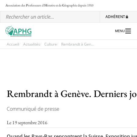
A
ssociation des
P
rofesseurs d'
H
istoire et de
G
éographie
depuis 1910
ADHÉRENT
MENU
Accueil
Actualités
Culture
Rembrandt à Gen...
L’association
Les régionales
Les ateliers nationaux
Rembrandt à Genève. Derniers jo
Communiqués et motions
Communiqué de presse
Lettre d’information de l’APHG
L’APHG dans la presse
Le 19 septembre 2016
Quand les Pays-Bas rencontrent la Suisse. Exposition 