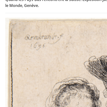
le Monde, Genève.
Toutes les actualités
Les rendez-vous de l’APHG
Concours de recrutement
Concours scolaires
Conférences, tables rondes
Critique d’ouvrages publiés
Culture