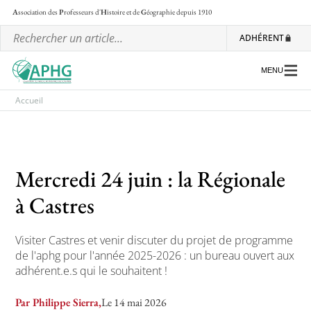
A
ssociation des
P
rofesseurs d'
H
istoire et de
G
éographie
depuis 1910
ADHÉRENT
MENU
Accueil
L’association
Les régionales
Mercredi 24 juin : la Régionale
Les ateliers nationaux
à Castres
Communiqués et motions
Visiter Castres et venir discuter du projet de programme
Lettre d’information de l’APHG
de l'aphg pour l'année 2025-2026 : un bureau ouvert aux
adhérent.e.s qui le souhaitent !
L’APHG dans la presse
Par Philippe Sierra,
Le 14 mai 2026