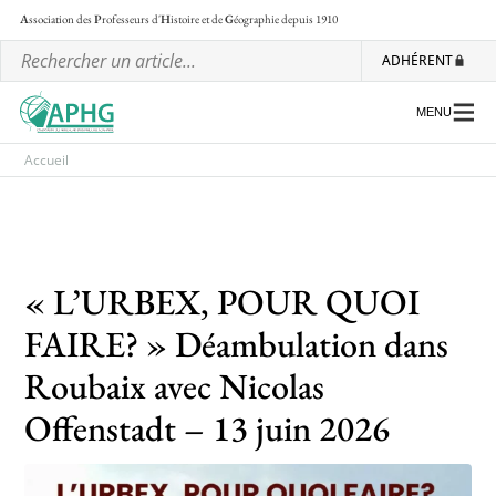
A
ssociation des
P
rofesseurs d'
H
istoire et de
G
éographie
depuis 1910
ADHÉRENT
MENU
Accueil
L’association
Les régionales
« L’URBEX, POUR QUOI
Les ateliers nationaux
FAIRE? » Déambulation dans
Communiqués et motions
Roubaix avec Nicolas
Lettre d’information de l’APHG
Offenstadt – 13 juin 2026
L’APHG dans la presse