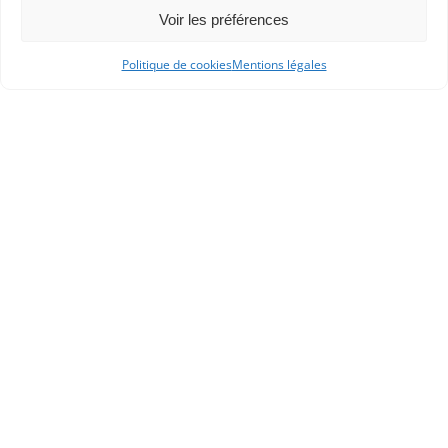
Voir les préférences
Politique de cookies
Mentions légales
APHG
Association des professeurs d'histoire et géographie
+ 33 0(1) 42 33 62 37
BP 6541 – 75065 Paris Cedex 02
CONTACTEZ-NOUS
MENTIONS LÉGALES
GESTION DES COOKIES
DONNÉES PERSONNELLES