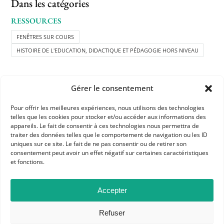
Dans les catégories
RESSOURCES
FENÊTRES SUR COURS
HISTOIRE DE L'EDUCATION, DIDACTIQUE ET PÉDAGOGIE HORS NIVEAU
Gérer le consentement
Pour offrir les meilleures expériences, nous utilisons des technologies
telles que les cookies pour stocker et/ou accéder aux informations des
APHG
appareils. Le fait de consentir à ces technologies nous permettra de
traiter des données telles que le comportement de navigation ou les ID
Association des professeurs d'histoire et géographie
uniques sur ce site. Le fait de ne pas consentir ou de retirer son
consentement peut avoir un effet négatif sur certaines caractéristiques
+ 33 0(1) 42 33 62 37
et fonctions.
BP 6541 – 75065 Paris Cedex 02
Accepter
CONTACTEZ-NOUS
Refuser