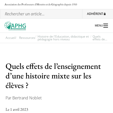
A
ssociation des
P
rofesseurs d'
H
istoire et de
G
éographie
depuis 1910
ADHÉRENT
MENU
Histoire de l'Education, didactique et
Quels
Accueil
Ressources
pédagogie hors niveau
effets de...
L’association
Les régionales
Quels effets de l’enseignement
Les ateliers nationaux
d’une histoire mixte sur les
Communiqués et motions
élèves ?
Lettre d’information de l’APHG
Par Bertrand Noblet
L’APHG dans la presse
Le 1 avril 2023