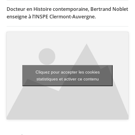
Docteur en Histoire contemporaine, Bertrand Noblet
enseigne à l’INSPE Clermont-Auvergne.
Toutes les actualités
Les rendez-vous de l’APHG
Concours de recrutement
Concours scolaires
Conférences, tables rondes
Cliquez pour accepter les cookies
statistiques et activer ce contenu
Critique d’ouvrages publiés
Culture