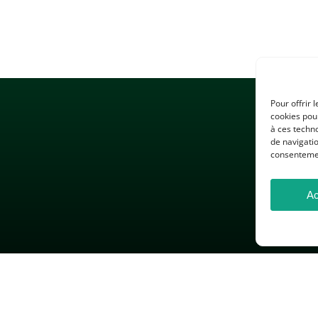
Pour offrir 
cookies pour
à ces techn
de navigatio
consentement
Ac
 LÉGALES
GESTION DES COOKIES
DONNÉES PERSONNELLES
26 — Association des Professeurs d’Histoire et de Géographie — Tous droits