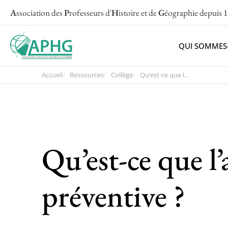
A
ssociation des
P
rofesseurs d'
H
istoire et de
G
éographie
depuis 
QUI SOMMES
Accueil
Ressources
Collège
Qu’est-ce que l...
Qu’est-ce que l
préventive ?