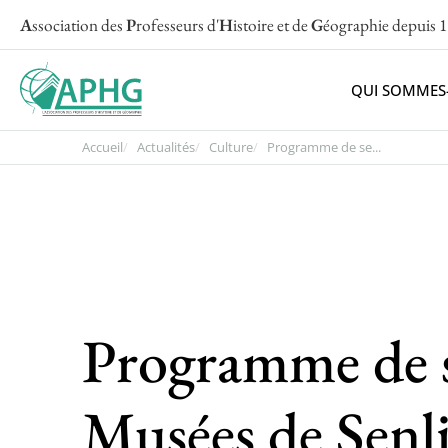
A
ssociation des
P
rofesseurs d'
H
istoire et de
G
éographie
depuis 
QUI SOMMES
Accueil
Actualités
Culture
Programme de se...
Programme de 
Musées de Senli