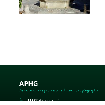
APHG
Association des professeurs d'histoire et géographie
+ 33 0(1) 42 33 62 37