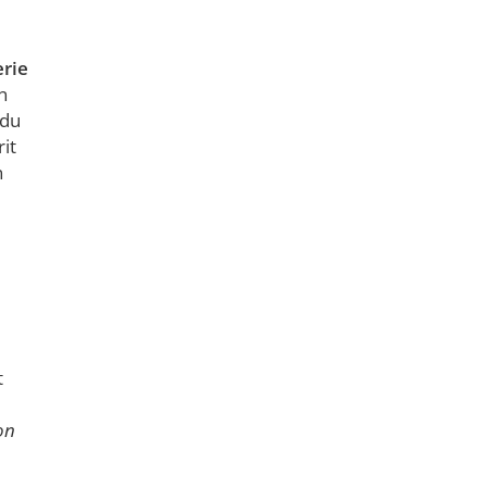
erie
n
 du
rit
n
t
on