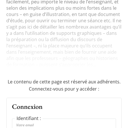
facilement, peu importe le niveau de l’enseignant, et
selon des implications plus ou moins fortes dans le
cours – en guise d’illustration, en tant que document
d’étude, pour ouvrir ou terminer une séance etc. Il ne
s’agit pas ici de détailler les nombreux avantages qu’il
y a dans l’utilisation de supports graphiques – dans
la préparation ou la diffusion du discours de
l’enseignant –, ni la place majeure qu’ils occupent
dans l’enseignement, mais bien de fournir une aide
afin que les professeurs – géographes ou historiens
de formation – puissent s’approprier les...
Le contenu de cette page est réservé aux adhérents.
Connectez-vous pour y accéder :
Connexion
Identifiant :