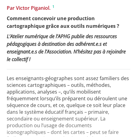
1
Par Victor Piganiol.
Comment concevoir une production
Toutes les actualités
cartographique grâce aux outils numériques ?
L’Atelier numérique de l’APHG publie des ressources
Les rendez-vous de l’APHG
pédagogiques à destination des adhérent.e.s et
Concours de recrutement
enseignant.e.s de l’Association. N’hésitez pas à rejoindre
le collectif !
Concours scolaires
Conférences, tables rondes
Les enseignants-géographes sont assez familiers des
Critique d’ouvrages publiés
sciences cartographiques – outils, méthodes,
applications, analyses –, qu’ils mobilisent
Culture
fréquemment lorsqu’ils préparent ou déroulent une
séquence de cours, et ce, quelque ce soit leur place
dans le système éducatif français – primaire,
secondaire ou enseignement supérieur. La
production ou l’usage de documents
iconographiques – dont les cartes – peut se faire