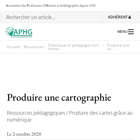
A
ssociation des
P
rofesseurs d'
H
istoire et de
G
éographie
depuis 1910
ADHÉRENT
MENU
Didactique et pédagogie hors
Produire une
Accueil
Ressources
niveau
ca...
L’association
Les régionales
Les ateliers nationaux
Produire une cartographie
Communiqués et motions
Lettre d’information de l’APHG
Ressources pédagogiques / Produire des cartes grâce au
numérique
L’APHG dans la presse
Le 2 octobre 2020