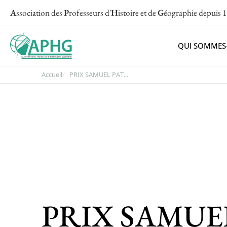
A
ssociation des
P
rofesseurs d'
H
istoire et de
G
éographie
depuis 
QUI SOMMES
Accueil
PRIX SAMUEL PAT...
PRIX SAMUEL 