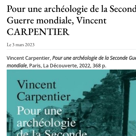
Pour une archéologie de la Secon
Guerre mondiale, Vincent
Toutes les actualités
CARPENTIER
Les rendez-vous de l’APHG
Le 3 mars 2023
Concours de recrutement
Vincent Carpentier,
Pour une archéologie de la Seconde Gu
Concours scolaires
mondiale
, Paris, La Découverte, 2022, 368 p.
Conférences, tables rondes
Critique d’ouvrages publiés
Culture