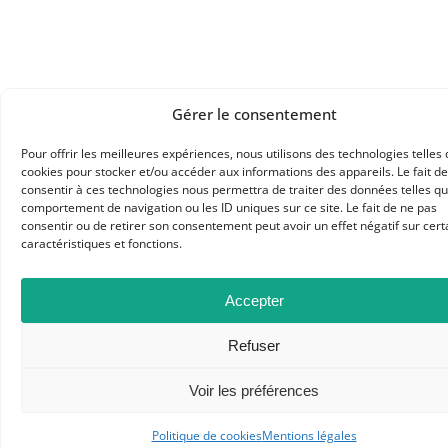
Gérer le consentement
APHG
Pour offrir les meilleures expériences, nous utilisons des technologies telles 
cookies pour stocker et/ou accéder aux informations des appareils. Le fait de
Association des professeurs d'histoire et géographie
consentir à ces technologies nous permettra de traiter des données telles qu
comportement de navigation ou les ID uniques sur ce site. Le fait de ne pas
+ 33 0(1) 42 33 62 37
consentir ou de retirer son consentement peut avoir un effet négatif sur cert
caractéristiques et fonctions.
BP 6541 – 75065 Paris Cedex 02
Accepter
CONTACTEZ-NOUS
Refuser
MENTIONS LÉGALES
Voir les préférences
GESTION DES COOKIES
Politique de cookies
Mentions légales
DONNÉES PERSONNELLES