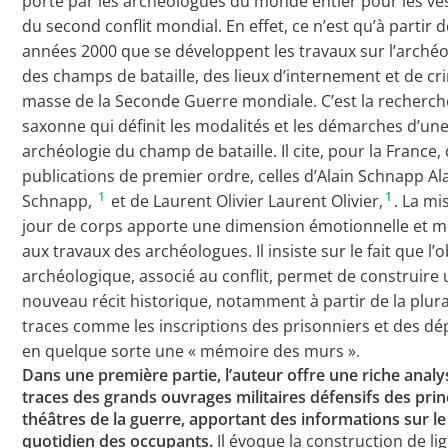
porté par les archéologues du monde entier pour les ve
du second conflit mondial. En effet, ce n’est qu’à partir 
années 2000 que se développent les travaux sur l’archéo
des champs de bataille, des lieux d’internement et de c
masse de la Seconde Guerre mondiale. C’est la recherch
saxonne qui définit les modalités et les démarches d’un
archéologie du champ de bataille. Il cite, pour la France,
publications de premier ordre, celles d’Alain Schnapp Al
1
1
Schnapp,
et de Laurent Olivier Laurent Olivier,
. La mi
jour de corps apporte une dimension émotionnelle et m
aux travaux des archéologues. Il insiste sur le fait que l’o
archéologique, associé au conflit, permet de construire
nouveau récit historique, notamment à partir de la plura
traces comme les inscriptions des prisonniers et des dé
en quelque sorte une « mémoire des murs ».
Dans une première partie, l’auteur offre une riche analy
traces des grands ouvrages militaires défensifs des pri
théâtres de la guerre, apportant des informations sur le
quotidien des occupants.
Il évoque la construction de li