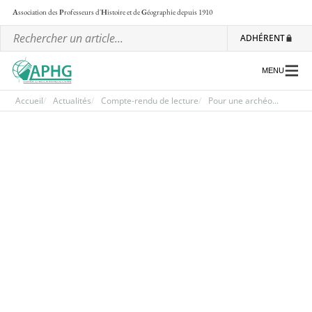
A
ssociation des
P
rofesseurs d'
H
istoire et de
G
éographie
depuis 1910
ADHÉRENT
MENU
Accueil
Actualités
Compte-rendu de lecture
Pour une archéo...
L’association
Les régionales
Les ateliers nationaux
Communiqués et motions
Lettre d’information de l’APHG
L’APHG dans la presse