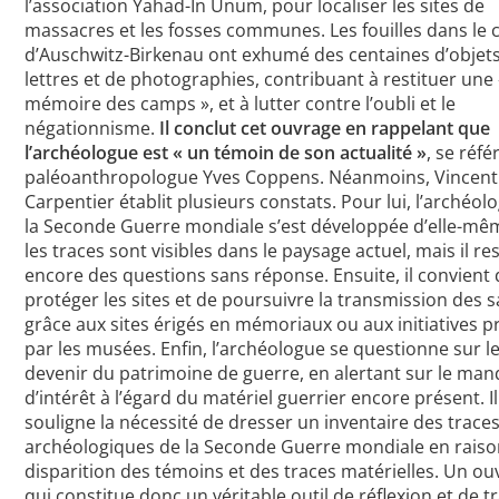
l’association Yahad-In Unum, pour localiser les sites de
massacres et les fosses communes. Les fouilles dans le
d’Auschwitz-Birkenau ont exhumé des centaines d’objets
lettres et de photographies, contribuant à restituer une 
mémoire des camps », et à lutter contre l’oubli et le
négationnisme.
Il conclut cet ouvrage en rappelant que
l’archéologue est « un témoin de son actualité »
, se réfé
paléoanthropologue Yves Coppens. Néanmoins, Vincent
Carpentier établit plusieurs constats. Pour lui, l’archéol
la Seconde Guerre mondiale s’est développée d’elle-mê
les traces sont visibles dans le paysage actuel, mais il re
encore des questions sans réponse. Ensuite, il convient
protéger les sites et de poursuivre la transmission des s
grâce aux sites érigés en mémoriaux ou aux initiatives p
par les musées. Enfin, l’archéologue se questionne sur l
devenir du patrimoine de guerre, en alertant sur le ma
d’intérêt à l’égard du matériel guerrier encore présent. Il
souligne la nécessité de dresser un inventaire des trace
archéologiques de la Seconde Guerre mondiale en raiso
disparition des témoins et des traces matérielles. Un o
qui constitue donc un véritable outil de réflexion et de tr