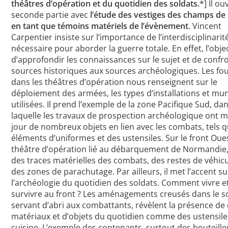
théâtres d’opération et du quotidien des soldats.
*] Il ou
seconde partie avec
l’étude des vestiges des champs de b
en tant que témoins matériels de l’évènement
. Vincent
Carpentier insiste sur l’importance de l’interdisciplinarit
nécessaire pour aborder la guerre totale. En effet, l’objec
d’approfondir les connaissances sur le sujet et de confro
sources historiques aux sources archéologiques. Les fou
dans les théâtres d’opération nous renseignent sur le
déploiement des armées, les types d’installations et mun
utilisées. Il prend l’exemple de la zone Pacifique Sud, da
laquelle les travaux de prospection archéologique ont m
jour de nombreux objets en lien avec les combats, tels 
éléments d’uniformes et des ustensiles. Sur le front Oues
théâtre d’opération lié au débarquement de Normandie, 
des traces matérielles des combats, des restes de véhicu
des zones de parachutage. Par ailleurs, il met l’accent su
l’archéologie du quotidien des soldats. Comment vivre e
survivre au front ? Les aménagements creusés dans le so
servant d’abri aux combattants, révèlent la présence de 
matériaux et d’objets du quotidien comme des ustensile
cuisine. L’exemple des contenants, surtout des bouteille