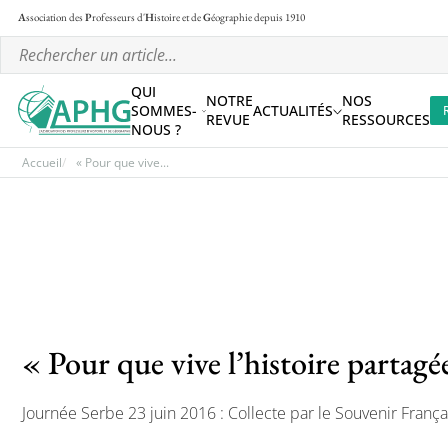
A
ssociation des
P
rofesseurs d'
H
istoire et de
G
éographie
depuis 1910
QUI
NOTRE
NOS
SOMMES-
ACTUALITÉS
REVUE
RESSOURCES
NOUS ?
Accueil
« Pour que vive...
« Pour que vive l’histoire partagé
Journée Serbe 23 juin 2016 : Collecte par le Souvenir França