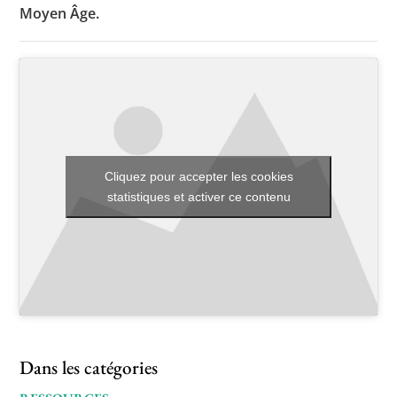
Moyen Âge.
Toutes les actualités
Les rendez-vous de l’APHG
Concours de recrutement
Concours scolaires
Cliquez pour accepter les cookies
statistiques et activer ce contenu
Conférences, tables rondes
Critique d’ouvrages publiés
Culture
Dans les catégories