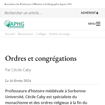
A
ssociation des
P
rofesseurs d'
H
istoire et de
G
éographie
depuis 1910
ADHÉRENT
MENU
Accueil
Ressources
Collège
Ordres et congr...
L’association
Ordres et congrégations
Les régionales
Les ateliers nationaux
Par Cécile Caby
Communiqués et motions
Le 16 février 2024
Lettre d’information de l’APHG
Professeure d’histoire médiévale à Sorbonne-
L’APHG dans la presse
Université, Cécile Caby est spécialiste du
monachisme et des ordres religieux à la fin du