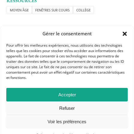
RESSOURCES
MOYEN ÂGE
FENÊTRES SUR COURS
COLLÈGE
Gérer le consentement
Pour offrir les meilleures expériences, nous utilisons des technologies
telles que les cookies pour stocker et/ou accéder aux informations des
APHG
appareils. Le fait de consentir à ces technologies nous permettra de
traiter des données telles que le comportement de navigation ou les ID
Association des professeurs d'histoire et géographie
uniques sur ce site. Le fait de ne pas consentir ou de retirer son
consentement peut avoir un effet négatif sur certaines caractéristiques
+ 33 0(1) 42 33 62 37
et fonctions.
BP 6541 – 75065 Paris Cedex 02
Accepter
CONTACTEZ-NOUS
Refuser
Voir les préférences
MENTIONS LÉGALES
GESTION DES COOKIES