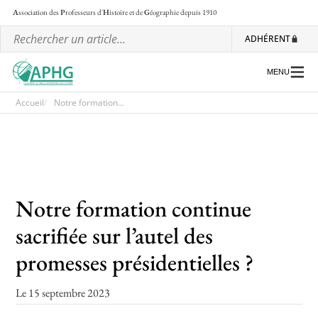
A
ssociation des
P
rofesseurs d'
H
istoire et de
G
éographie
depuis 1910
ADHÉRENT
MENU
Accueil
Notre formation...
L’association
Les régionales
Notre formation continue
Les ateliers nationaux
sacrifiée sur l’autel des
Communiqués et motions
promesses présidentielles ?
Lettre d’information de l’APHG
L’APHG dans la presse
Le 15 septembre 2023