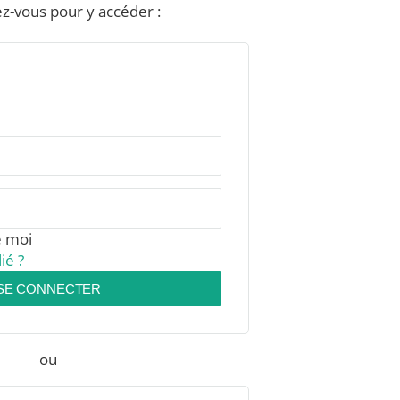
z-vous pour y accéder :
e moi
ié ?
SE CONNECTER
ou