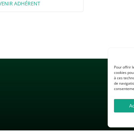
VENIR ADHÉRENT
Pour offrir 
cookies pour
à ces techn
de navigatio
consentement
Ac