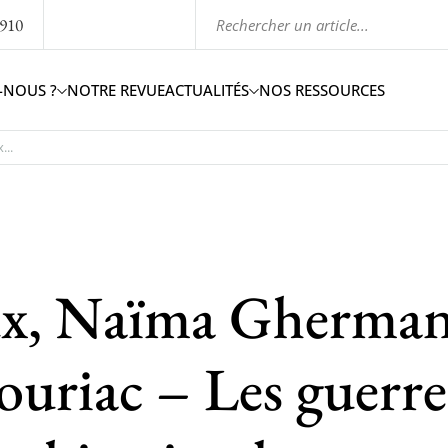
1910
-NOUS ?
NOTRE REVUE
ACTUALITÉS
NOS RESSOURCES
...
ux, Naïma Gherman
Souriac – Les guerre