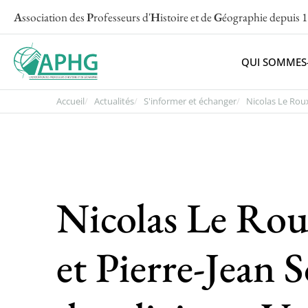
A
ssociation des
P
rofesseurs d'
H
istoire et de
G
éographie
depuis 
QUI SOMMES
Accueil
Actualités
S'informer et échanger
Nicolas Le Roux
Nicolas Le Ro
et Pierre-Jean 