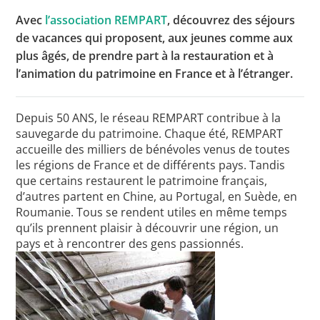
Avec
l’association REMPART
, découvrez des séjours
de vacances qui proposent, aux jeunes comme aux
plus âgés, de prendre part à la restauration et à
Toutes les actualités
l’animation du patrimoine en France et à l’étranger.
Les rendez-vous de l’APHG
Concours de recrutement
Depuis 50 ANS, le réseau REMPART contribue à la
sauvegarde du patrimoine. Chaque été, REMPART
Concours scolaires
accueille des milliers de bénévoles venus de toutes
les régions de France et de différents pays. Tandis
Conférences, tables rondes
que certains restaurent le patrimoine français,
Critique d’ouvrages publiés
d’autres partent en Chine, au Portugal, en Suède, en
Roumanie. Tous se rendent utiles en même temps
Culture
qu’ils prennent plaisir à découvrir une région, un
pays et à rencontrer des gens passionnés.