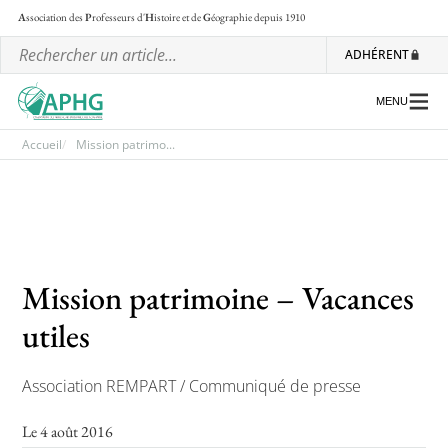
A
ssociation des
P
rofesseurs d'
H
istoire et de
G
éographie
depuis 1910
ADHÉRENT
MENU
Accueil
Mission patrimo...
L’association
Les régionales
Les ateliers nationaux
Mission patrimoine – Vacances
Communiqués et motions
utiles
Lettre d’information de l’APHG
Association REMPART / Communiqué de presse
L’APHG dans la presse
Le 4 août 2016