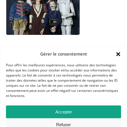
Gérer le consentement
Pour offrir les meilleures expériences, nous utilisons des technologies
telles que les cookies pour stocker et/ou accéder aux informations des
APHG
appareils. Le fait de consentir à ces technologies nous permettra de
traiter des données telles que le comportement de navigation ou les ID
Association des professeurs d'histoire et géographie
uniques sur ce site. Le fait de ne pas consentir ou de retirer son
consentement peut avoir un effet négatif sur certaines caractéristiques
+ 33 0(1) 42 33 62 37
et fonctions.
BP 6541 – 75065 Paris Cedex 02
Accepter
CONTACTEZ-NOUS
Refuser