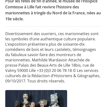
Pour les fêtes de fin d’année, le musée de l’Hospice
Comtesse à Lille fait revivre l’histoire des
marionnettes à tringle du Nord de la France, nées au
19e siècle.
Toutes les actualités
Les rendez-vous de l’APHG
Divertissement des ouvriers, ces marionnettes sont
Concours de recrutement
les symboles d’une authentique culture populaire.
L’exposition présentera plus de soixante-dix
Concours scolaires
comédiens de bois et leurs castelets, témoignages
du fabuleux savoir-faire des montreurs de
Conférences, tables rondes
marionnettes. Mathilde Wardavoir Attachée de
Critique d’ouvrages publiés
presse Palais des Beaux-Arts de Lille 18bis, rue de
Valmy 59000 Lille +33 (0)3 20 06 78 18
© Les services
Culture
culturels de la Rédaction d’Historiens & Géographes,
09/10/2017. Tous droits réservés.