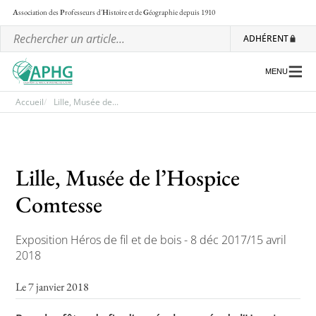
A
ssociation des
P
rofesseurs d'
H
istoire et de
G
éographie
depuis 1910
ADHÉRENT
MENU
Accueil
Lille, Musée de...
L’association
Lille, Musée de l’Hospice
Les régionales
Comtesse
Les ateliers nationaux
Communiqués et motions
Exposition Héros de fil et de bois - 8 déc 2017/15 avril
Lettre d’information de l’APHG
2018
L’APHG dans la presse
Le 7 janvier 2018