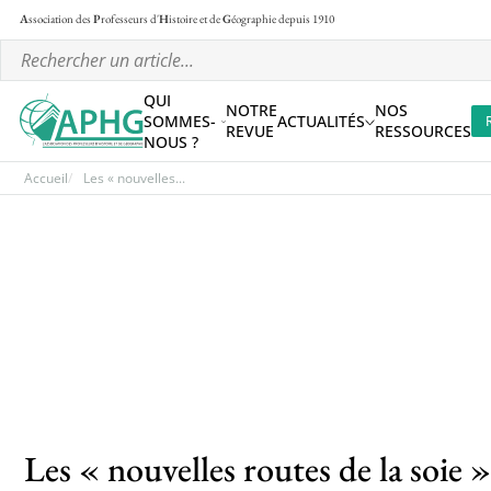
A
ssociation des
P
rofesseurs d'
H
istoire et de
G
éographie
depuis 1910
QUI
NOTRE
NOS
SOMMES-
ACTUALITÉS
REVUE
RESSOURCES
NOUS ?
Accueil
Les « nouvelles...
Les « nouvelles routes de la soie 