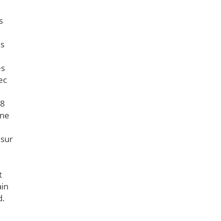
s
,
es
es
ec
48
une
 sur
t
ain
d.