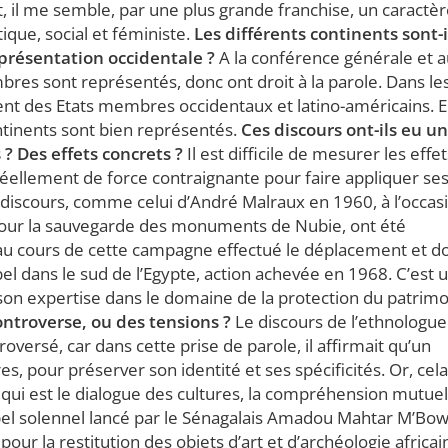
, il me semble, par une plus grande franchise, un caractè
que, social et féministe.
Les différents continents sont-i
eprésentation occidentale ?
A la conférence générale et 
mbres sont représentés, donc ont droit à la parole. Dans le
nt des Etats membres occidentaux et latino-américains. E
ontinents sont bien représentés.
Ces discours ont-ils eu u
? Des effets concrets ?
Il est difficile de mesurer les effet
réellement de force contraignante pour faire appliquer se
s discours, comme celui d’André Malraux en 1960, à l’occas
our la sauvegarde des monuments de Nubie, ont été
 a au cours de cette campagne effectué le déplacement et d
l dans le sud de l’Egypte, action achevée en 1968. C’est 
 son expertise dans le domaine de la protection du patrim
controverse, ou des tensions ?
Le discours de l’ethnologue
oversé, car dans cette prise de parole, il affirmait qu’un
s, pour préserver son identité et ses spécificités. Or, cela
o, qui est le dialogue des cultures, la compréhension mutuel
appel solennel lancé par le Sénagalais Amadou Mahtar M’Bow
our la restitution des objets d’art et d’archéologie africai