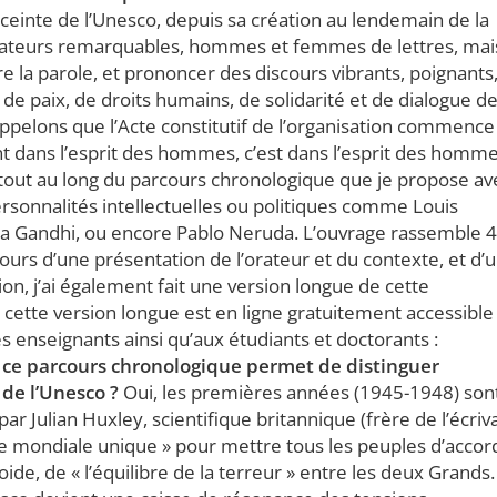
nceinte de l’Unesco, depuis sa création au lendemain de la
rateurs remarquables, hommes et femmes de lettres, mai
e la parole, et prononcer des discours vibrants, poignants
de paix, de droits humains, de solidarité et de dialogue d
ppelons que l’Acte constitutif de l’organisation commence
nt dans l’esprit des hommes, c’est dans l’esprit des homm
si, tout au long du parcours chronologique que je propose av
personnalités intellectuelles ou politiques comme Louis
ira Gandhi, ou encore Pablo Neruda. L’ouvrage rassemble 
scours d’une présentation de l’orateur et du contexte, et d’
ion, j’ai également fait une version longue de cette
cette version longue est en ligne gratuitement accessible
es enseignants ainsi qu’aux étudiants et doctorants :
 ce parcours chronologique permet de distinguer
 de l’Unesco ?
Oui, les premières années (1945-1948) son
r Julian Huxley, scientifique britannique (frère de l’écriv
ure mondiale unique » pour mettre tous les peuples d’accor
ide, de « l’équilibre de la terreur » entre les deux Grands.