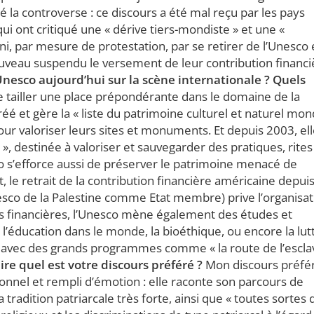
la controverse : ce discours a été mal reçu par les pays
ui ont critiqué une « dérive tiers-mondiste » et une «
fini, par mesure de protestation, par se retirer de l’Unesco
nouveau suspendu le versement de leur contribution financi
l’Unesco aujourd’hui sur la scène internationale ? Quels
e tailler une place prépondérante dans le domaine de la
éé et gère la « liste du patrimoine culturel et naturel mon
pour valoriser leurs sites et monuments. Et depuis 2003, ell
 », destinée à valoriser et sauvegarder des pratiques, rites
co s’efforce aussi de préserver le patrimoine menacé de
 le retrait de la contribution financière américaine depui
esco de la Palestine comme Etat membre) prive l’organisat
tés financières, l’Unesco mène également des études et
l’éducation dans le monde, la bioéthique, ou encore la lut
e, avec des grands programmes comme « la route de l’escla
re quel est votre discours préféré ?
Mon discours préfé
sonnel et rempli d’émotion : elle raconte son parcours de
radition patriarcale très forte, ainsi que « toutes sortes 