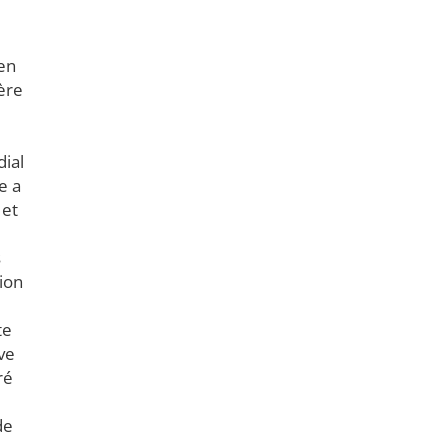
 en
ère
dial
e a
 et
s
ion
te
ve
ré
de