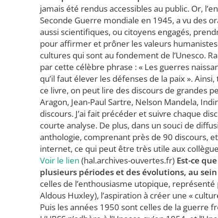
jamais été rendus accessibles au public. Or, l’e
Seconde Guerre mondiale en 1945, a vu des o
aussi scientifiques, ou citoyens engagés, prendr
pour affirmer et prôner les valeurs humanistes 
cultures qui sont au fondement de l’Unesco. Ra
par cette célèbre phrase : « Les guerres naissa
qu’il faut élever les défenses de la paix ». Ain
ce livre, on peut lire des discours de grandes 
Aragon, Jean-Paul Sartre, Nelson Mandela, Ind
discours. J’ai fait précéder et suivre chaque di
courte analyse. De plus, dans un souci de diffus
anthologie, comprenant près de 90 discours, et 
internet, ce qui peut être très utile aux collègu
Voir le lien
(hal.archives-ouvertes.fr)
Est-ce que
plusieurs périodes et des évolutions, au sein
celles de l’enthousiasme utopique, représenté pa
Aldous Huxley), l’aspiration à créer une « cult
Puis les années 1950 sont celles de la guerre fro