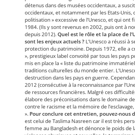
détenus dans des musées occidentaux, a suscité 
occidentaux, et notamment par les Etats-Unis, q
politisation » excessive de l’Unesco, et qui ont 
1984. (Ils y sont revenus en 2002, puis ont à 
depuis 2012).
Quel est le rôle et la place de 
sont les enjeux actuels ?
L’Unesco a réussi à s
protection du patrimoine. Depuis 1972, elle a cr
», prestigieux label convoité par tous les pays 
mis en place la « liste du patrimoine immatériel
traditions culturelles du monde entier. L’Unes
destruction dans les pays en guerre. Cependant,
2012 (consécutive à la reconnaissance par l’Un
de ressources financières. Malgré ces difficul
élabore des préconisations dans le domaine de 
contre le racisme et la mémoire de l’esclavag
».
Pour conclure cet entretien, pouvez-nous di
est celui de Taslima Nasreen car il est très per
femme au Bangladesh et dénonce le poids de la t