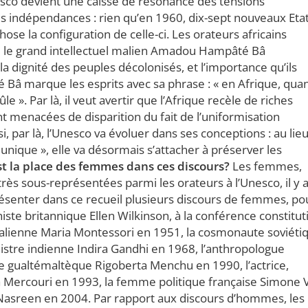
esco devient une caisse de résonance des tensions
es indépendances : rien qu’en 1960, dix-sept nouveaux Eta
se la configuration de celle-ci. Les orateurs africains
 le grand intellectuel malien Amadou Hampâté Bâ
 dignité des peuples décolonisés, et l’importance qu’ils
 marque les esprits avec sa phrase : « en Afrique, qua
le ». Par là, il veut avertir que l’Afrique recèle de riches
ont menacées de disparition du fait de l’uniformisation
si, par là, l’Unesco va évoluer dans ses conceptions : au lie
unique », elle va désormais s’attacher à préserver les
st la place des femmes dans ces discours?
Les femmes,
rès sous-représentées parmi les orateurs à l’Unesco, il y 
présenter dans ce recueil plusieurs discours de femmes, po
iniste britannique Ellen Wilkinson, à la conférence constitut
talienne Maria Montessori en 1951, la cosmonaute soviéti
istre indienne Indira Gandhi en 1968, l’anthropologue
e gualtémaltèque Rigoberta Menchu en 1990, l’actrice,
Mercouri en 1993, la femme politique française Simone V
 Nasreen en 2004. Par rapport aux discours d’hommes, les