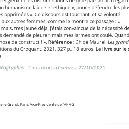
eligieux et les discriminations de type patriarcal à l’égard
n humanisme laïque et éthique », pour « défendre les plu
es opprimées ». Ce discours est touchant, et sa volonté
ge aux autres femmes, comme le montre ce passage : «
is, très jeune déjà, j’étais convaincue de la nécessité d
is demandé de pleurer, mais mes larmes ont coulé. Quand
chose de constructif ».
Référence
: Chloé Maurel,
Les grand
éditions du Croquant, 2021, 327 p., 18 euros.
Le livre sur le 
)
 Géographes
– Tous droits réservés. 27/10/2021.
is-le-Grand, Paris; Vice-Présidente de l’APHG