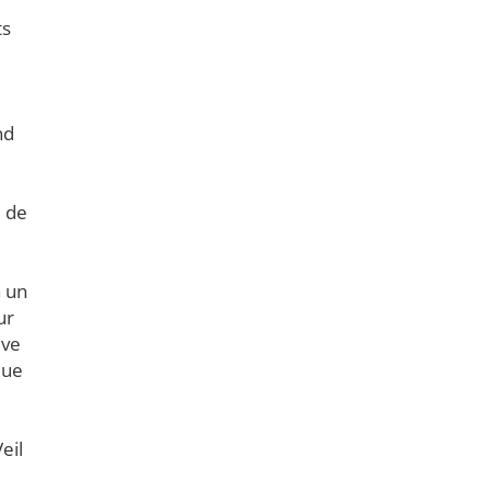
ts
nd
u de
a un
ur
ive
que
eil