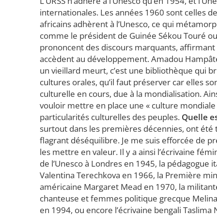
L’URSS n’adhère à l’Unesco qu’en 1954, et l’Un
internationales. Les années 1960 sont celles d
africains adhèrent à l’Unesco, ce qui métamorpho
comme le président de Guinée Sékou Touré ou
prononcent des discours marquants, affirmant la
accèdent au développement. Amadou Hampâté Bâ
un vieillard meurt, c’est une bibliothèque qui brû
cultures orales, qu’il faut préserver car elles s
culturelle en cours, due à la mondialisation. Ain
vouloir mettre en place une « culture mondiale 
particularités culturelles des peuples.
Quelle e
surtout dans les premières décennies, ont été t
flagrant déséquilibre. Je me suis efforcée de 
les mettre en valeur. Il y a ainsi l’écrivaine fém
de l’Unesco à Londres en 1945, la pédagogue i
Valentina Terechkova en 1966, la Première min
américaine Margaret Mead en 1970, la militant
chanteuse et femmes politique grecque Melina 
en 1994, ou encore l’écrivaine bengali Taslima