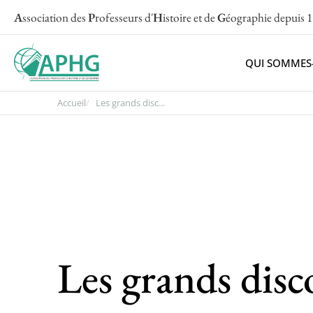
A
ssociation des
P
rofesseurs d'
H
istoire et de
G
éographie
depuis 
QUI SOMMES
Accueil
Les grands disc...
Les grands disc