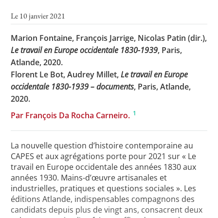
Le 10 janvier 2021
Marion Fontaine, François Jarrige, Nicolas Patin (dir.),
Toutes les actualités
Le travail en Europe occidentale 1830-1939
, Paris,
Les rendez-vous de l’APHG
Atlande, 2020.
Florent Le Bot, Audrey Millet,
Le travail en Europe
Concours de recrutement
occidentale 1830-1939 – documents
, Paris, Atlande,
Concours scolaires
2020.
Conférences, tables rondes
1
Par François Da Rocha Carneiro.
Critique d’ouvrages publiés
La nouvelle question d’histoire contemporaine au
Culture
CAPES et aux agrégations porte pour 2021 sur « Le
travail en Europe occidentale des années 1830 aux
années 1930. Mains-d’œuvre artisanales et
industrielles, pratiques et questions sociales ». Les
éditions Atlande, indispensables compagnons des
candidats depuis plus de vingt ans, consacrent deux