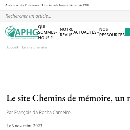
A
ssociation des
P
rofesseurs d'
H
istoire et de
G
éographie
depuis 1910
QUI
NOTRE
NOS
SOMMES-
ACTUALITÉS
REVUE
RESSOURCES
NOUS ?
Accueil
Le site Chemins...
Le site Chemins de mémoire, un n
Par François da Rocha Carneiro
Le 3 novembre 2023