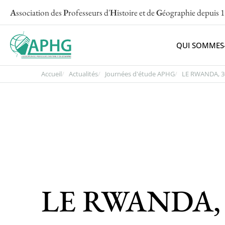
A
ssociation des
P
rofesseurs d'
H
istoire et de
G
éographie
depuis 
QUI SOMMES
Accueil
Actualités
Journées d'étude APHG
LE RWANDA, 30
LE RWANDA, 30