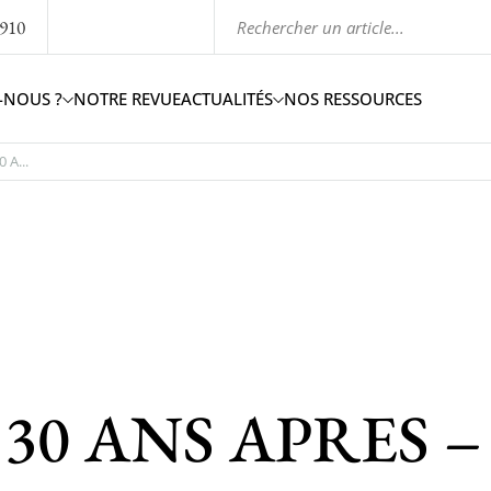
1910
-NOUS ?
NOTRE REVUE
ACTUALITÉS
NOS RESSOURCES
 A...
 ANS APRES – Jou