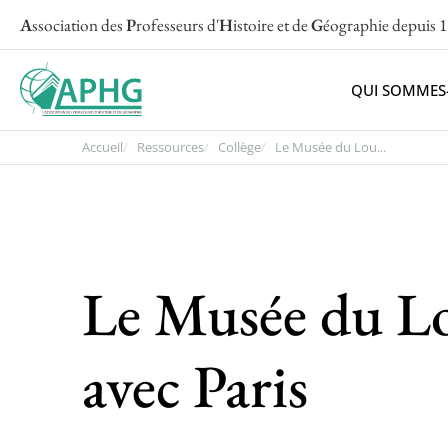
A
ssociation des
P
rofesseurs d'
H
istoire et de
G
éographie
depuis 
QUI SOMMES
Accueil
Ressources
Collège
Le Musée du Lou...
Le Musée du Lou
avec Paris