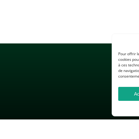
Pour offrir 
cookies pour
à ces techn
de navigatio
consentement
Ac
 LÉGALES
GESTION DES COOKIES
DONNÉES PERSONNELLES