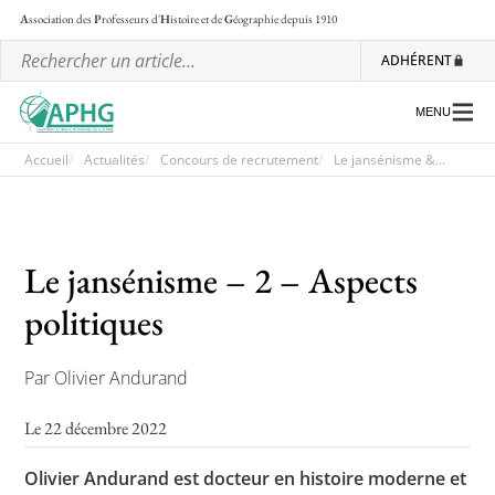
A
ssociation des
P
rofesseurs d'
H
istoire et de
G
éographie
depuis 1910
ADHÉRENT
MENU
Accueil
Actualités
Concours de recrutement
Le jansénisme &...
L’association
Le jansénisme – 2 – Aspects
Les régionales
politiques
Les ateliers nationaux
Communiqués et motions
Par Olivier Andurand
Lettre d’information de l’APHG
Le 22 décembre 2022
L’APHG dans la presse
Olivier Andurand est docteur en histoire moderne et