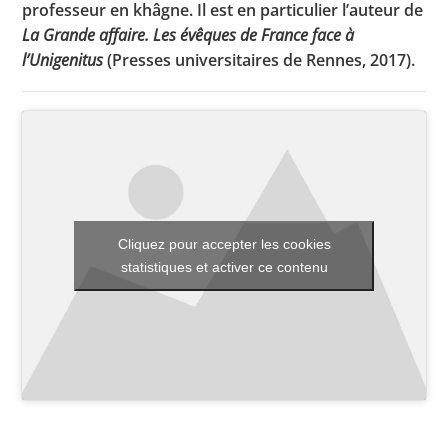
professeur en khâgne. Il est en particulier l’auteur de
La Grande affaire. Les évêques de France face à
l’Unigenitus
(Presses universitaires de Rennes, 2017).
Toutes les actualités
Les rendez-vous de l’APHG
Concours de recrutement
Concours scolaires
Conférences, tables rondes
Cliquez pour accepter les cookies
statistiques et activer ce contenu
Critique d’ouvrages publiés
Culture