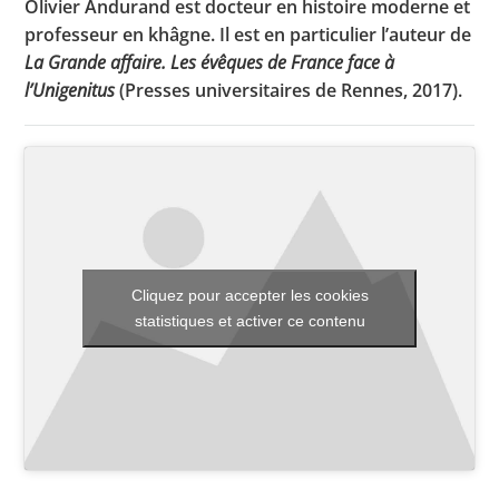
Olivier Andurand est docteur en histoire moderne et
professeur en khâgne. Il est en particulier l’auteur de
La Grande affaire. Les évêques de France face à
l’Unigenitus
(Presses universitaires de Rennes, 2017).
Toutes les actualités
Les rendez-vous de l’APHG
Concours de recrutement
Concours scolaires
Conférences, tables rondes
Cliquez pour accepter les cookies
Critique d’ouvrages publiés
statistiques et activer ce contenu
Culture