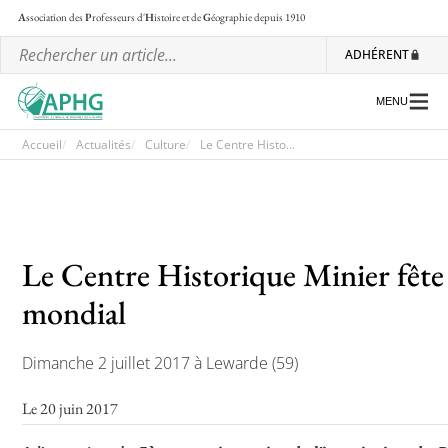
A
ssociation des
P
rofesseurs d'
H
istoire et de
G
éographie
depuis 1910
ADHÉRENT
MENU
Accueil
Actualités
Culture
Le Centre Histo...
L’association
Les régionales
Le Centre Historique Minier fête
Les ateliers nationaux
mondial
Communiqués et motions
Lettre d’information de l’APHG
Dimanche 2 juillet 2017 à Lewarde (59)
L’APHG dans la presse
Le 20 juin 2017