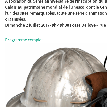
A l’occasion du
5ème anniversaire de l’inscription du 
Calais au patrimoine mondial de l’Unesco
, dont le
Cen
l’un des sites remarquables, toute une série d’animations
organisées.
Toutes les actualités
Dimanche 2 juillet 2017- 9h-19h30 Fosse Delloye – rue
Les rendez-vous de l’APHG
Concours de recrutement
Programme complet
Concours scolaires
Conférences, tables rondes
Critique d’ouvrages publiés
Culture