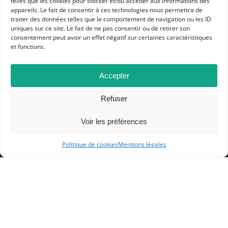
telles que les cookies pour stocker et/ou accéder aux informations des
appareils. Le fait de consentir à ces technologies nous permettra de
traiter des données telles que le comportement de navigation ou les ID
uniques sur ce site. Le fait de ne pas consentir ou de retirer son
consentement peut avoir un effet négatif sur certaines caractéristiques
et fonctions.
APHG
Accepter
Association des professeurs d'histoire et géographie
Refuser
+ 33 0(1) 42 33 62 37
BP 6541 – 75065 Paris Cedex 02
Voir les préférences
Politique de cookies
Mentions légales
CONTACTEZ-NOUS
MENTIONS LÉGALES
GESTION DES COOKIES
DONNÉES PERSONNELLES
PLAN DU SITE