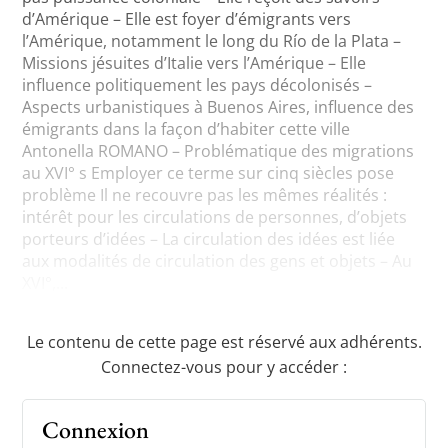
d’Amérique – Elle est foyer d’émigrants vers
l’Amérique, notamment le long du Río de la Plata –
Missions jésuites d’Italie vers l’Amérique – Elle
influence politiquement les pays décolonisés –
Aspects urbanistiques à Buenos Aires, influence des
émigrants dans la façon d’habiter cette ville
Antonella ROMANO – Problématique des migrations
au XVI° s Employer ce terme sur cinq siècles pose
problème Il ne recouvre pas les mêmes réalités :
intérêt pour les circulations de personnes, d’objets
porteurs d’idées – La circulation des idées est liée
aux modalités de circulation des gens et objets – Au
XVI°,...
Le contenu de cette page est réservé aux adhérents.
Connectez-vous pour y accéder :
Connexion