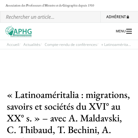
A
ssociation des
P
rofesseurs d'
H
istoire et de
G
éographie
depuis 1910
ADHÉRENT
MENU
Accueil
Actualités
Compte-rendu de conférences
« Latinoamérita...
L’association
Les régionales
Les ateliers nationaux
« Latinoaméritalia : migrations,
Communiqués et motions
savoirs et sociétés du XVI° au
Lettre d’information de l’APHG
XX° s. » – avec A. Maldavski,
L’APHG dans la presse
C. Thibaud, T. Bechini, A.