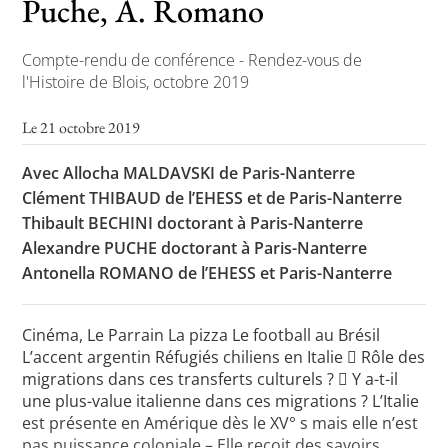
Puche, A. Romano
Compte-rendu de conférence - Rendez-vous de
Toutes les actualités
l'Histoire de Blois, octobre 2019
Les rendez-vous de l’APHG
Le 21 octobre 2019
Concours de recrutement
Avec Allocha MALDAVSKI de Paris-Nanterre
Concours scolaires
Clément THIBAUD de l’EHESS et de Paris-Nanterre
Thibault BECHINI doctorant à Paris-Nanterre
Conférences, tables rondes
Alexandre PUCHE doctorant à Paris-Nanterre
Critique d’ouvrages publiés
Antonella ROMANO de l’EHESS et Paris-Nanterre
Culture
Cinéma, Le Parrain La pizza Le football au Brésil
L’accent argentin Réfugiés chiliens en Italie  Rôle des
migrations dans ces transferts culturels ?  Y a-t-il
une plus-value italienne dans ces migrations ? L’Italie
est présente en Amérique dès le XV° s mais elle n’est
pas puissance coloniale – Elle reçoit des savoirs