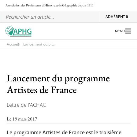
A
ssociation des
P
rofesseurs d'
H
istoire et de
G
éographie
depuis 1910
ADHÉRENT
MENU
Accueil
Lancement du pr...
L’association
Lancement du programme
Les régionales
Artistes de France
Les ateliers nationaux
Communiqués et motions
Lettre de l'ACHAC
Lettre d’information de l’APHG
Le 19 mars 2017
L’APHG dans la presse
Le programme Artistes de France est le troisième