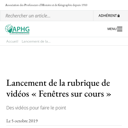
A
ssociation des
P
rofesseurs d'
H
istoire et de
G
éographie
depuis 1910
ADHÉRENT
MENU
Accueil
Lancement de la...
L’association
Les régionales
Lancement de la rubrique de
Les ateliers nationaux
vidéos « Fenêtres sur cours »
Communiqués et motions
Lettre d’information de l’APHG
Des vidéos pour faire le point
L’APHG dans la presse
Le 5 octobre 2019