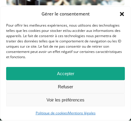
Gérer le consentement
Pour offrir les meilleures expériences, nous utilisons des technologies
telles que les cookies pour stocker et/ou accéder aux informations des
appareils. Le fait de consentir à ces technologies nous permettra de
traiter des données telles que le comportement de navigation ou les ID
uniques sur ce site. Le fait de ne pas consentir ou de retirer son
consentement peut avoir un effet négatif sur certaines caractéristiques
APHG
et fonctions.
Association des professeurs d'histoire et géographie
Accepter
+ 33 0(1) 42 33 62 37
Refuser
BP 6541 – 75065 Paris Cedex 02
Voir les préférences
CONTACTEZ-NOUS
Politique de cookies
Mentions légales
MENTIONS LÉGALES